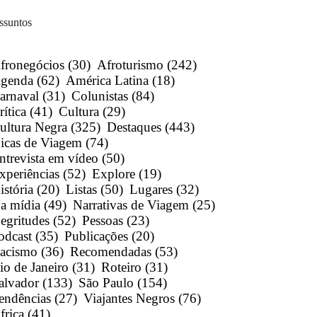
ssuntos
fronegócios
(30)
Afroturismo
(242)
genda
(62)
América Latina
(18)
arnaval
(31)
Colunistas
(84)
rítica
(41)
Cultura
(29)
ultura Negra
(325)
Destaques
(443)
icas de Viagem
(74)
ntrevista em vídeo
(50)
xperiências
(52)
Explore
(19)
istória
(20)
Listas
(50)
Lugares
(32)
a mídia
(49)
Narrativas de Viagem
(25)
egritudes
(52)
Pessoas
(23)
odcast
(35)
Publicações
(20)
acismo
(36)
Recomendadas
(53)
io de Janeiro
(31)
Roteiro
(31)
alvador
(133)
São Paulo
(154)
endências
(27)
Viajantes Negros
(76)
frica
(41)