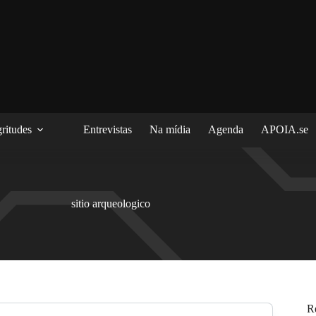
ritudes
Entrevistas
Na mídia
Agenda
APOIA.se
sitio arqueologico
R