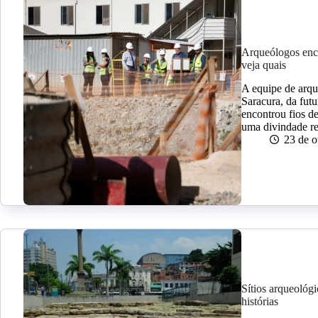
Arqueólogos enco
veja quais
A equipe de arqu
Saracura, da fut
encontrou fios d
uma divindade re
23 de 
Sítios arqueológ
histórias