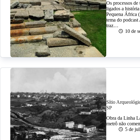
Os processos de 
ligados a histór
Pequena África (R
tema do podcast
traz…
10 de 
Sítio Arqueológi
SP
Obra da Linha La
metrô não comen
5 de ju