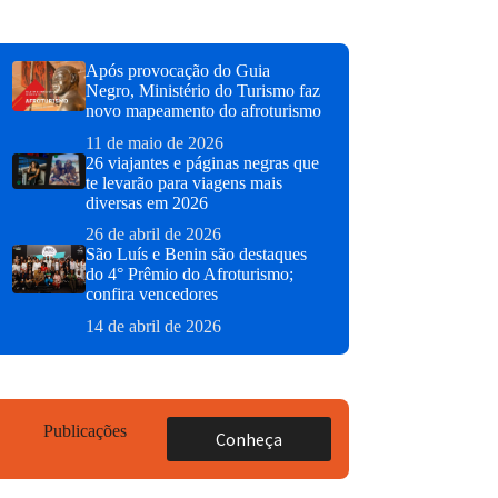
Após provocação do Guia
Negro, Ministério do Turismo faz
novo mapeamento do afroturismo
11 de maio de 2026
26 viajantes e páginas negras que
te levarão para viagens mais
diversas em 2026
26 de abril de 2026
São Luís e Benin são destaques
do 4° Prêmio do Afroturismo;
confira vencedores
14 de abril de 2026
Publicações
Conheça