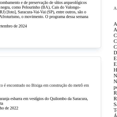
tombamento e de preservação de sítios arqueológicos
ia negra, como Pelourinho (BA), Cais do Valongo-
A
J) [foto], Saracura-Vai-Vai (SP), entre outros, são o
 Afroturismo, o movimento. O programa dessa semana
A
setembro de 2024
A
C
C
C
D
E
E
H
N
N
co é encontrado no Bixiga em construção do metrô em
p
R
R
ranja esbarra em vestígios do Quilombo da Saracura,
ta
S
lho de 2022
T
Á