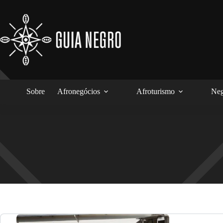
Pular
para
o
conteúdo
Sobre
Afronegócios
Afroturismo
Neg