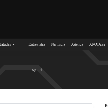
ritudes
Entrevistas
Na mídia
Agenda
APOIA.se
sp turis
R