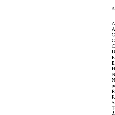
A
A
A
C
C
C
D
E
E
H
N
N
p
R
R
S
T
Á