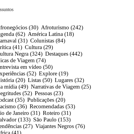
ssuntos
fronegócios
(30)
Afroturismo
(242)
genda
(62)
América Latina
(18)
arnaval
(31)
Colunistas
(84)
rítica
(41)
Cultura
(29)
ultura Negra
(324)
Destaques
(442)
icas de Viagem
(74)
ntrevista em vídeo
(50)
xperiências
(52)
Explore
(19)
istória
(20)
Listas
(50)
Lugares
(32)
a mídia
(49)
Narrativas de Viagem
(25)
egritudes
(52)
Pessoas
(23)
odcast
(35)
Publicações
(20)
acismo
(36)
Recomendadas
(53)
io de Janeiro
(31)
Roteiro
(31)
alvador
(133)
São Paulo
(153)
endências
(27)
Viajantes Negros
(76)
frica
(41)