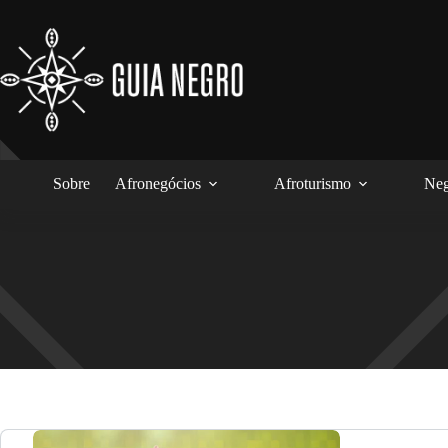
Pular
para
o
conteúdo
Sobre
Afronegócios
Afroturismo
Neg