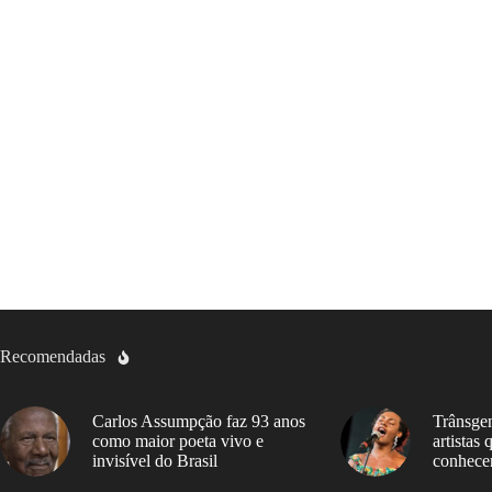
Recomendadas
Carlos Assumpção faz 93 anos
Trânsgen
como maior poeta vivo e
artistas
invisível do Brasil
conhece