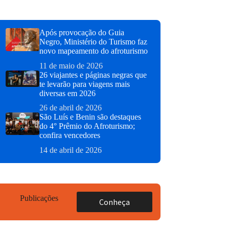
Após provocação do Guia
Negro, Ministério do Turismo faz
novo mapeamento do afroturismo
11 de maio de 2026
26 viajantes e páginas negras que
te levarão para viagens mais
diversas em 2026
26 de abril de 2026
São Luís e Benin são destaques
do 4° Prêmio do Afroturismo;
confira vencedores
14 de abril de 2026
Publicações
Conheça