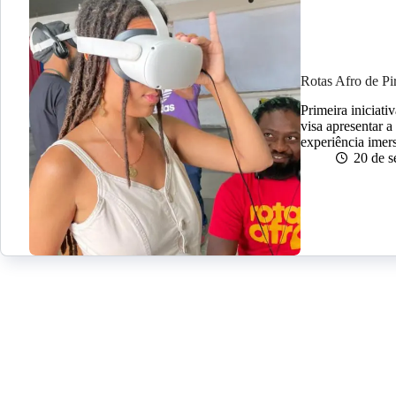
Rotas Afro de Pi
Primeira iniciati
visa apresentar a
experiência imer
20 de 