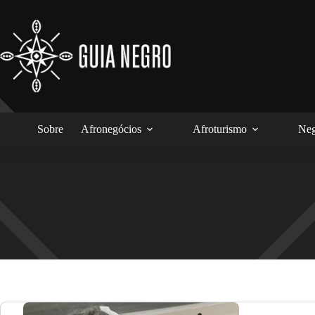
Pular
para
o
conteúdo
Sobre
Afronegócios
Afroturismo
Neg