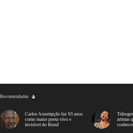
Recomendadas
Carlos Assumpção faz 93 anos
Trânsgen
como maior poeta vivo e
artistas
invisível do Brasil
conhece