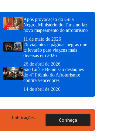
Após provocação do Guia
Negro, Ministério do Turismo faz
novo mapeamento do afroturismo
11 de maio de 2026
26 viajantes e páginas negras que
te levarão para viagens mais
diversas em 2026
26 de abril de 2026
São Luís e Benin são destaques
do 4° Prêmio do Afroturismo;
confira vencedores
14 de abril de 2026
Publicações
Conheça