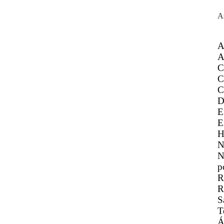
A
A
A
C
C
C
D
E
E
H
N
N
p
R
R
S
T
Á