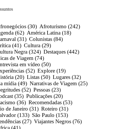
ssuntos
fronegócios
(30)
Afroturismo
(242)
genda
(62)
América Latina
(18)
arnaval
(31)
Colunistas
(84)
rítica
(41)
Cultura
(29)
ultura Negra
(324)
Destaques
(442)
icas de Viagem
(74)
ntrevista em vídeo
(50)
xperiências
(52)
Explore
(19)
istória
(20)
Listas
(50)
Lugares
(32)
a mídia
(49)
Narrativas de Viagem
(25)
egritudes
(52)
Pessoas
(23)
odcast
(35)
Publicações
(20)
acismo
(36)
Recomendadas
(53)
io de Janeiro
(31)
Roteiro
(31)
alvador
(133)
São Paulo
(153)
endências
(27)
Viajantes Negros
(76)
frica
(41)