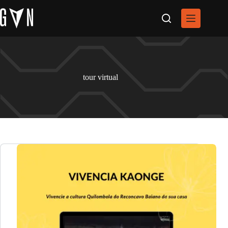
Pular
para
o
conteúdo
tour virtual