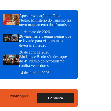
Após provocação do Guia
Negro, Ministério do Turismo faz
novo mapeamento do afroturismo
11 de maio de 2026
26 viajantes e páginas negras que
te levarão para viagens mais
diversas em 2026
26 de abril de 2026
São Luís e Benin são destaques
do 4° Prêmio do Afroturismo;
confira vencedores
14 de abril de 2026
Publicações
Conheça