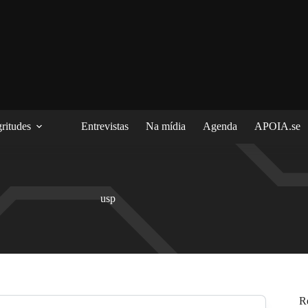
ritudes
Entrevistas
Na mídia
Agenda
APOIA.se
usp
R