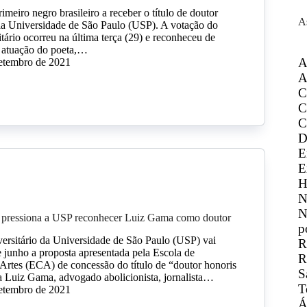
meiro negro brasileiro a receber o título de doutor
A
la Universidade de São Paulo (USP). A votação do
tário ocorreu na última terça (29) e reconheceu de
 atuação do poeta,…
A
setembro de 2021
A
C
C
C
D
E
E
H
N
N
 pressiona a USP reconhecer Luiz Gama como doutor
p
rsitário da Universidade de São Paulo (USP) vai
R
e junho a proposta apresentada pela Escola de
R
rtes (ECA) de concessão do título de “doutor honoris
S
 Luiz Gama, advogado abolicionista, jornalista…
T
setembro de 2021
Á