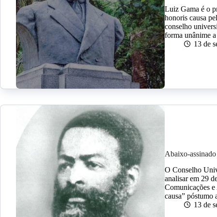
Luiz Gama é o pri
honoris causa pe
conselho universi
forma unânime a
13 de 
Abaixo-assinado
O Conselho Unive
analisar em 29 d
Comunicações e A
causa” póstumo a
13 de 