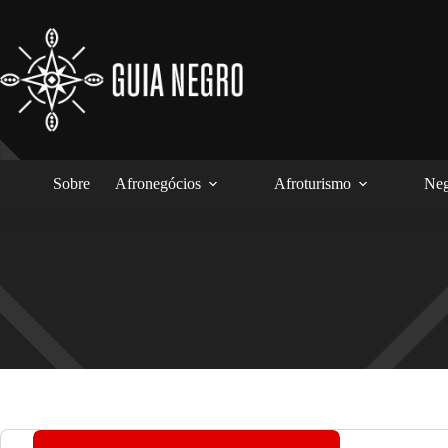
Pular
para
o
conteúdo
Sobre
Afronegócios
Afroturismo
Neg