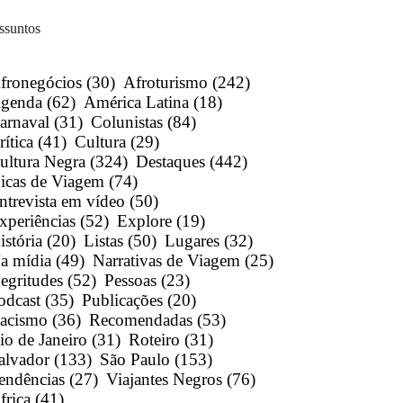
ssuntos
fronegócios
(30)
Afroturismo
(242)
genda
(62)
América Latina
(18)
arnaval
(31)
Colunistas
(84)
rítica
(41)
Cultura
(29)
ultura Negra
(324)
Destaques
(442)
icas de Viagem
(74)
ntrevista em vídeo
(50)
xperiências
(52)
Explore
(19)
istória
(20)
Listas
(50)
Lugares
(32)
a mídia
(49)
Narrativas de Viagem
(25)
egritudes
(52)
Pessoas
(23)
odcast
(35)
Publicações
(20)
acismo
(36)
Recomendadas
(53)
io de Janeiro
(31)
Roteiro
(31)
alvador
(133)
São Paulo
(153)
endências
(27)
Viajantes Negros
(76)
frica
(41)