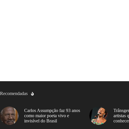
Recomendadas
Carlos Assumpção faz 93 anos
Trânsgen
como maior poeta vivo e
artistas
invisível do Brasil
conhece