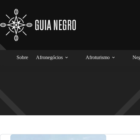
Pular
para
o
conteúdo
Sobre
Afronegócios
Afroturismo
Neg