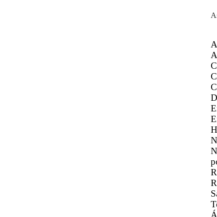
A
A
A
C
C
C
D
E
E
H
N
N
p
R
R
S
T
Á