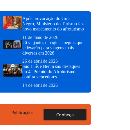
Após provocação do Guia
Negro, Ministério do Turismo faz
novo mapeamento do afroturismo
11 de maio de 2026
26 viajantes e páginas negras que
te levarão para viagens mais
diversas em 2026
26 de abril de 2026
São Luís e Benin são destaques
do 4° Prêmio do Afroturismo;
confira vencedores
14 de abril de 2026
Publicações
Conheça