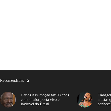
Recomendadas
Carlos Assumpção faz 93 anos
Trânsgen
como maior poeta vivo e
artistas
invisível do Brasil
conhece