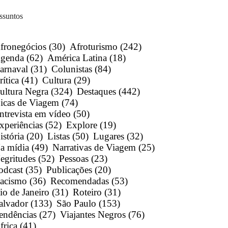
ssuntos
fronegócios
(30)
Afroturismo
(242)
genda
(62)
América Latina
(18)
arnaval
(31)
Colunistas
(84)
rítica
(41)
Cultura
(29)
ultura Negra
(324)
Destaques
(442)
icas de Viagem
(74)
ntrevista em vídeo
(50)
xperiências
(52)
Explore
(19)
istória
(20)
Listas
(50)
Lugares
(32)
a mídia
(49)
Narrativas de Viagem
(25)
egritudes
(52)
Pessoas
(23)
odcast
(35)
Publicações
(20)
acismo
(36)
Recomendadas
(53)
io de Janeiro
(31)
Roteiro
(31)
alvador
(133)
São Paulo
(153)
endências
(27)
Viajantes Negros
(76)
frica
(41)