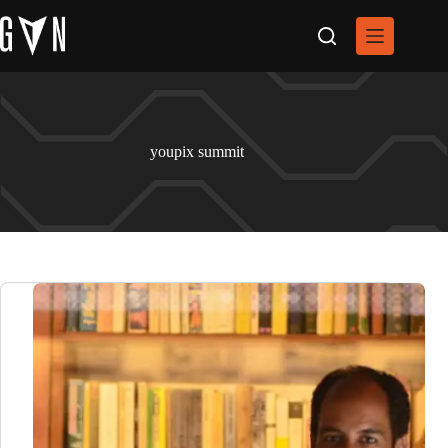
Pular
para
o
conteúdo
youpix summit