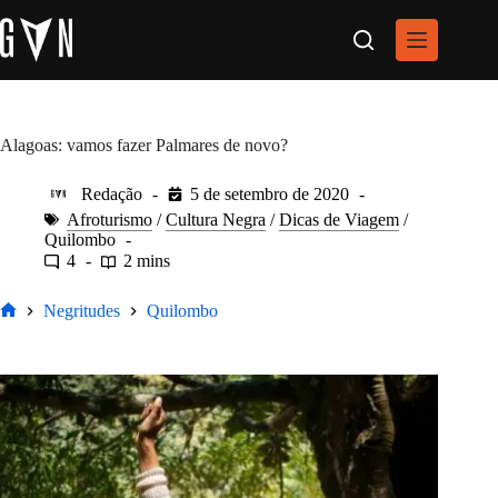
Pular
para
o
conteúdo
Alagoas: vamos fazer Palmares de novo?
Redação
5 de setembro de 2020
Afroturismo
/
Cultura Negra
/
Dicas de Viagem
/
Quilombo
4
2 mins
Negritudes
Quilombo
Home