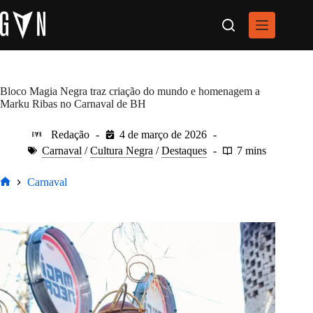
Pular
para
o
conteúdo
Bloco Magia Negra traz criação do mundo e homenagem a
Marku Ribas no Carnaval de BH
Redação
4 de março de 2026
Carnaval
/
Cultura Negra
/
Destaques
7 mins
Carnaval
Home