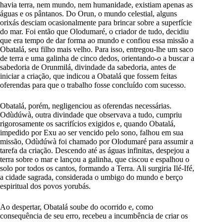
havia terra, nem mundo, nem humanidade, existiam apenas as
águas e os pântanos. Do Orun, o mundo celestial, alguns
orixás desciam ocasionalmente para brincar sobre a superfície
do mar. Foi então que Olodumaré, o criador de tudo, decidiu
que era tempo de dar forma ao mundo e confiou essa missão a
Obatalá, seu filho mais velho. Para isso, entregou-lhe um saco
de terra e uma galinha de cinco dedos, orientando-o a buscar a
sabedoria de Orunmilá, divindade da sabedoria, antes de
iniciar a criação, que indicou a Obatalá que fossem feitas
oferendas para que o trabalho fosse concluído com sucesso.
Obatalá, porém, negligenciou as oferendas necessárias.
Odùdúwà, outra divindade que observava a tudo, cumpriu
rigorosamente os sacrifícios exigidos e, quando Obatalá,
impedido por Exu ao ser vencido pelo sono, falhou em sua
missão, Odùdúwà foi chamado por Olodumaré para assumir a
tarefa da criação. Descendo até as águas infinitas, despejou a
terra sobre o mar e lançou a galinha, que ciscou e espalhou o
solo por todos os cantos, formando a Terra. Ali surgiria Ilé-Ifé,
a cidade sagrada, considerada o umbigo do mundo e berço
espiritual dos povos yorubás.
Ao despertar, Obatalá soube do ocorrido e, como
consequência de seu erro, recebeu a incumbência de criar os