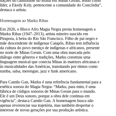
nações do candomblé do Brasil em Minas Gerais, tendo como
líder, a Ekedy Kely, pertencente a comunidade do Concórdia”,
destaca o artista.
Homenagem ao Marku Ribas
Em 2026, o Bloco Afro Magia Negra presta homenagem a
Marku Ribas (1947–2013), artista mineiro nascido em
Pirapora, à beira do Rio São Francisco. Filho de pai negro e
mãe descendente de indígenas Caiapós, Ribas tem influência
da cultura do povo mestiço de indígenas e africanos, presente
no norte de Minas Gerais. Com uma obra marcada pelo
diálogo entre gêneros e tradições, Marku construiu uma
linguagem musical que conecta Minas às matrizes africanas e
às musicalidades das Américas, transitando por ritmos como
rumba, salsa, merengue, jazz e funk americano.
Para Camilo Gan, Marku é uma referência fundamental para a
estética sonora do Magia Negra: “Marku, para mim, é uma
fábrica de códigos sonoros de Minas Gerais para o mundo.
Ele é um Deus sonoro, porque a obra dele continua em
vigência”, destaca Camilo Gan. A homenagem busca não
apenas reverenciar sua trajetória, mas também despertar o
interesse de novas gerações por sua produção artística.