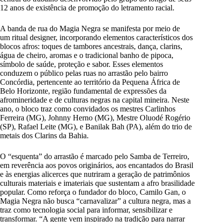
12 anos de existência de promoção do letramento racial.
A banda de rua do Magia Negra se manifesta por meio de
um ritual designer, incorporando elementos característicos dos
blocos afros: toques de tambores ancestrais, dança, clarins,
água de cheiro, aromas e o tradicional banho de pipoca,
símbolo de saúde, proteção e sabor. Esses elementos
conduzem o público pelas ruas no arrastão pelo bairro
Concórdia, pertencente ao território da Pequena África de
Belo Horizonte, região fundamental de expressões da
afromineridade e de culturas negras na capital mineira. Neste
ano, o bloco traz como convidados os mestres Carlinhos
Ferreira (MG), Johnny Herno (MG), Mestre Oluodé Rogério
(SP), Rafael Leite (MG), e Banilak Bah (PA), além do trio de
metais dos Clarins da Bahia.
O “esquenta” do arrastão é marcado pelo Samba de Terreiro,
em reverência aos povos originários, aos encantados do Brasil
e às energias alicerces que nutriram a geração de patrimônios
culturais materiais e imateriais que sustentam a afro brasilidade
popular. Como reforça o fundador do bloco, Camilo Gan, o
Magia Negra não busca “carnavalizar” a cultura negra, mas a
traz como tecnologia social para informar, sensibilizar e
transformar. “A gente vem inspirado na tradição para narrar