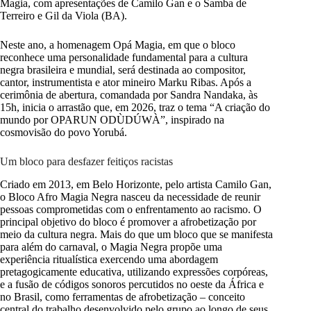
Magia, com apresentações de Camilo Gan e o Samba de
Terreiro e Gil da Viola (BA).
Neste ano, a homenagem Opá Magia, em que o bloco
reconhece uma personalidade fundamental para a cultura
negra brasileira e mundial, será destinada ao compositor,
cantor, instrumentista e ator mineiro Marku Ribas. Após a
cerimônia de abertura, comandada por Sandra Nandaka, às
15h, inicia o arrastão que, em 2026, traz o tema “A criação do
mundo por OPARUN ODÙDÚWÀ”, inspirado na
cosmovisão do povo Yorubá.
Um bloco para desfazer feitiços racistas
Criado em 2013, em Belo Horizonte, pelo artista Camilo Gan,
o Bloco Afro Magia Negra nasceu da necessidade de reunir
pessoas comprometidas com o enfrentamento ao racismo. O
principal objetivo do bloco é promover a afrobetização por
meio da cultura negra. Mais do que um bloco que se manifesta
para além do carnaval, o Magia Negra propõe uma
experiência ritualística exercendo uma abordagem
pretagogicamente educativa, utilizando expressões corpóreas,
e a fusão de códigos sonoros percutidos no oeste da África e
no Brasil, como ferramentas de afrobetização – conceito
central do trabalho desenvolvido pelo grupo ao longo de seus