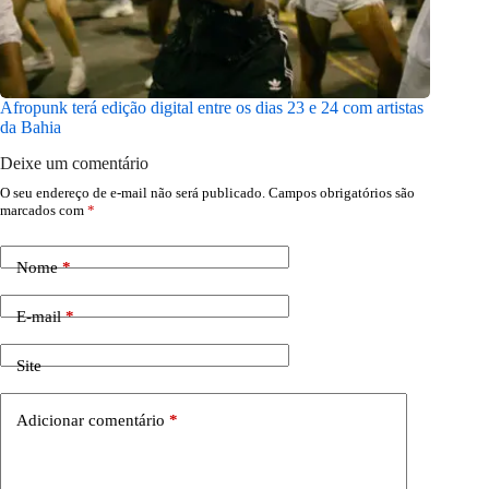
Afropunk terá edição digital entre os dias 23 e 24 com artistas
O verão 
da Bahia
marcant
Deixe um comentário
O seu endereço de e-mail não será publicado.
Campos obrigatórios são
marcados com
*
Nome
*
E-mail
*
Site
Adicionar comentário
*