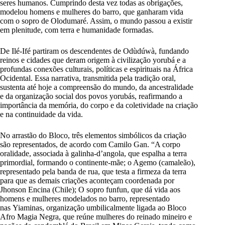
seres humanos. Cumprindo desta vez todas as obrigações,
modelou homens e mulheres do barro, que ganharam vida
com o sopro de Olodumaré. Assim, o mundo passou a existir
em plenitude, com terra e humanidade formadas.
De Ilé-Ifé partiram os descendentes de Odùdúwà, fundando
reinos e cidades que deram origem à civilização yorubá e a
profundas conexões culturais, políticas e espirituais na África
Ocidental. Essa narrativa, transmitida pela tradição oral,
sustenta até hoje a compreensão do mundo, da ancestralidade
e da organização social dos povos yorubás, reafirmando a
importância da memória, do corpo e da coletividade na criação
e na continuidade da vida.
No arrastão do Bloco, três elementos simbólicos da criação
são representados, de acordo com Camilo Gan. “A corpo
oralidade, associada à galinha-d’angola, que espalha a terra
primordial, formando o continente-mãe; o Agemo (camaleão),
representado pela banda de rua, que testa a firmeza da terra
para que as demais criações aconteçam coordenada por
Jhonson Encina (Chile); O sopro funfun, que dá vida aos
homens e mulheres modelados no barro, representado
nas Yiaminas, organização umbilicalmente ligada ao Bloco
Afro Magia Negra, que reúne mulheres do reinado mineiro e