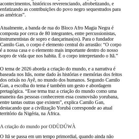
acontecimentos, históricos reverenciando, afrobetizando, e
enfatizando as contribuições do povo negro sequestrados para
as américas”.
Atualmente, a banda de rua do Bloco Afro Magia Negra é
composta por cerca de 80 integrantes, entre percussionistas,
instrumentistas de sopro e dançarinas(os). Para o fundador
Camilo Gan, o corpo é elemento central do arrastão: “O corpo
é a nossa casa e o elemento mais importante dentro do nosso
sopro de vida que nos habita. É o corpo interpretando o Itã.”
O tema de 2026 aborda a criação do mundo, e a narrativa é
baseada nos Itãs, nome dado às histórias e memórias dos feitos
dos orixás no Ayê, no mundo dos humanos. Segundo Camilo
Gan, a escolha do tema é também um gesto e abordagem
pretagógica. “Esse tema traz a criação do mundo como uma
maneira das pessoas conhecerem essa cosmovisão yorubana,
entre tantas outras que existem”, explica Camilo Gan,
destacando que a civilização Yorubá corresponde ao atual
território da Nigéria, na África.
A criação do mundo por ODÙDÚWÀ
O Itã se passa em um tempo primordial, quando ainda não