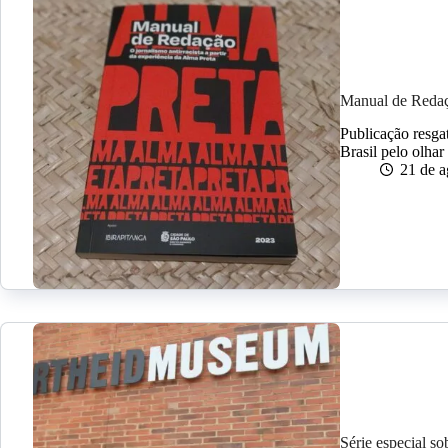
Manual de Redaçã
Publicação resga
Brasil pelo olhar
21 de a
Série especial s