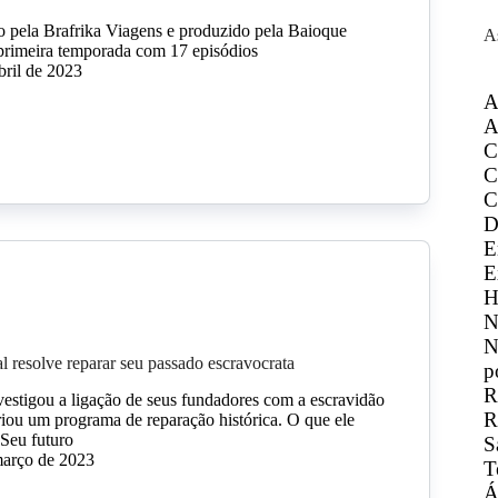
do pela Brafrika Viagens e produzido pela Baioque
A
primeira temporada com 17 episódios
bril de 2023
A
A
C
C
C
D
E
E
H
N
N
 resolve reparar seu passado escravocrata
p
R
estigou a ligação de seus fundadores com a escravidão
R
criou um programa de reparação histórica. O que ele
Seu futuro
S
março de 2023
T
Á