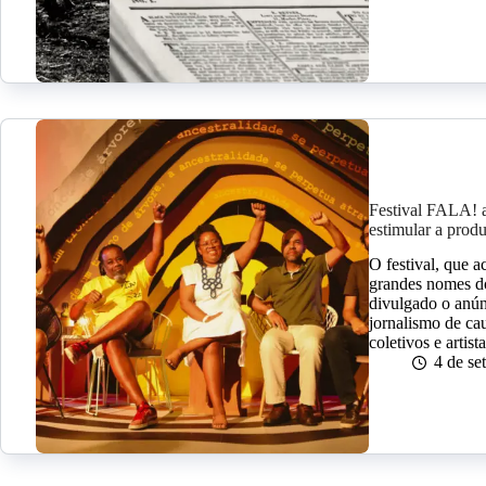
Festival FALA! a
estimular a prod
O festival, que 
grandes nomes do
divulgado o anún
jornalismo de ca
coletivos e artist
4 de s