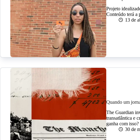
Projeto idealiza
Conteúdo terá a 
13 de a
Quando um jornal
The Guardian inv
transatlântica e 
ganha com isso? 
30 de 