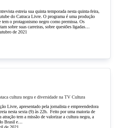
revista estreia sua quinta temporada nesta quinta-feira,
outube do Catraca Livre. O programa é uma produção
e tem o protagonismo negro como premissa. Os
ntam sobre suas carreiras, sobre questões ligadas…
outubro de 2021
staca cultura negra e diversidade na TV Cultura
ão Livre, apresentado pela jornalista e empreendedora
treia nesta sexta (9) às 22h. Feito por uma maioria de
a atração tem a missão de valorizar a cultura negra, a
 do Brasil e…
ril de 2021