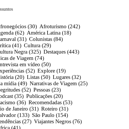
ssuntos
fronegócios
(30)
Afroturismo
(242)
genda
(62)
América Latina
(18)
arnaval
(31)
Colunistas
(84)
rítica
(41)
Cultura
(29)
ultura Negra
(325)
Destaques
(443)
icas de Viagem
(74)
ntrevista em vídeo
(50)
xperiências
(52)
Explore
(19)
istória
(20)
Listas
(50)
Lugares
(32)
a mídia
(49)
Narrativas de Viagem
(25)
egritudes
(52)
Pessoas
(23)
odcast
(35)
Publicações
(20)
acismo
(36)
Recomendadas
(53)
io de Janeiro
(31)
Roteiro
(31)
alvador
(133)
São Paulo
(154)
endências
(27)
Viajantes Negros
(76)
frica
(41)