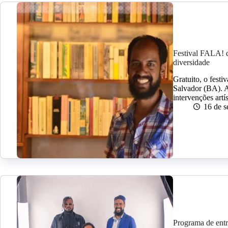
Festival FALA! d
diversidade
Gratuito, o fest
Salvador (BA). A
intervenções artís
16 de 
Programa de entr