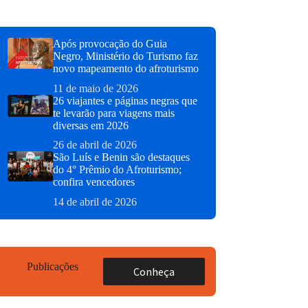
Após provocação do Guia
Negro, Ministério do Turismo faz
novo mapeamento do afroturismo
11 de maio de 2026
26 viajantes e páginas negras que
te levarão para viagens mais
diversas em 2026
26 de abril de 2026
São Luís e Benin são destaques
do 4° Prêmio do Afroturismo;
confira vencedores
14 de abril de 2026
Publicações
Conheça