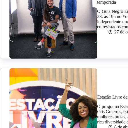
temporada
O Guia Negro Ent
28, às 19h no Y
independente qu
entrevistados co
27 de 
Estação Livre de
O programa Estaç
Cris Guterres, es
mulheres pretas, 
rica diversidade
8 de ab