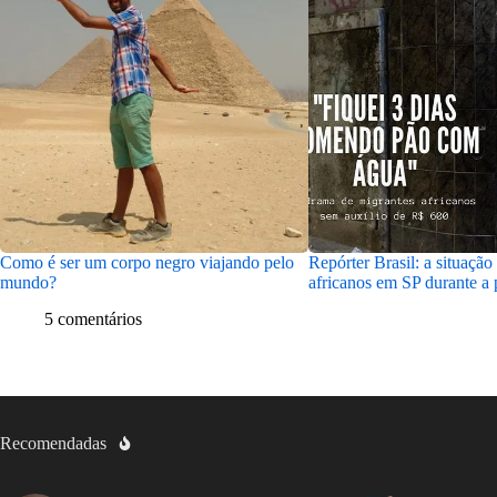
Como é ser um corpo negro viajando pelo
Repórter Brasil: a situação
mundo?
africanos em SP durante a
5 comentários
Recomendadas