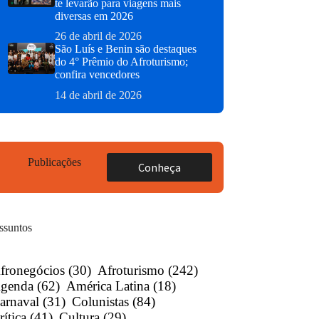
te levarão para viagens mais
diversas em 2026
26 de abril de 2026
São Luís e Benin são destaques
do 4° Prêmio do Afroturismo;
confira vencedores
14 de abril de 2026
Publicações
Conheça
ssuntos
fronegócios
(30)
Afroturismo
(242)
genda
(62)
América Latina
(18)
arnaval
(31)
Colunistas
(84)
rítica
(41)
Cultura
(29)