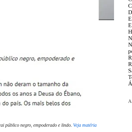
C
D
E
E
H
N
N
p
R
R
S
T
Á
A
rai público negro, empoderado e lindo.
Veja matéria