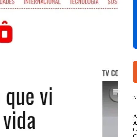
A
A
A
C
C