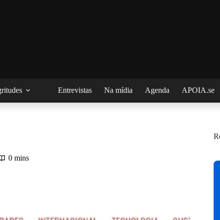
ritudes
Entrevistas
Na mídia
Agenda
APOIA.se
R
0 mins