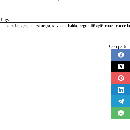
Tags
#
correio nago; beleza negra; salvador; bahia; negro; ilê ayiê. concurrso de b
Compartilh