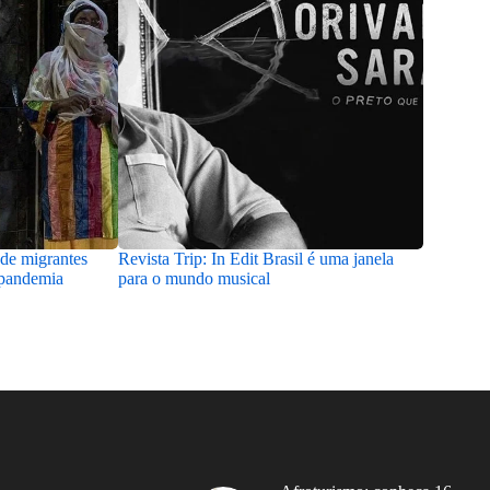
 de migrantes
Revista Trip: In Edit Brasil é uma janela
Acervo da
 pandemia
para o mundo musical
Salvador 