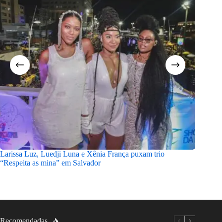
Larissa Luz, Luedji Luna e Xênia França puxam trio
Podcast
“Respeita as mina” em Salvador
tempora
Recomendadas