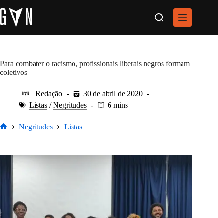
Pular
para
o
conteúdo
Para combater o racismo, profissionais liberais negros formam
coletivos
Redação
30 de abril de 2020
Listas
/
Negritudes
6 mins
Negritudes
Listas
Home