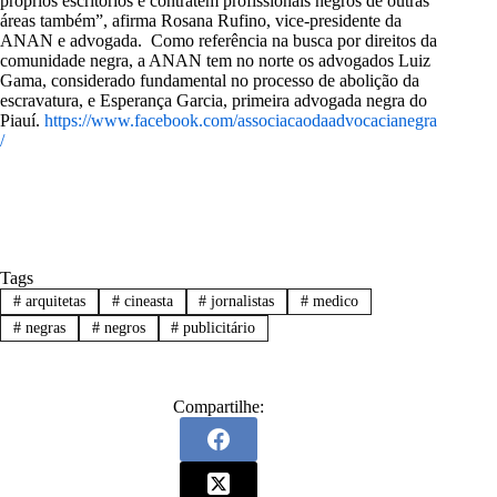
próprios escritórios e contratem profissionais negros de outras
áreas também”, afirma Rosana Rufino, vice-presidente da
ANAN e advogada. Como referência na busca por direitos da
comunidade negra, a ANAN tem no norte os advogados Luiz
Gama, considerado fundamental no processo de abolição da
escravatura, e Esperança Garcia, primeira advogada negra do
Piauí.
https://www.facebook.com/associacaodaadvocacianegra
/
Tags
#
arquitetas
#
cineasta
#
jornalistas
#
medico
#
negras
#
negros
#
publicitário
Compartilhe: