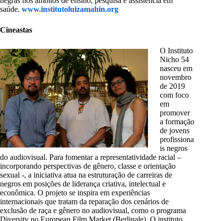
negras nos âmbitos de ensino, pesquisa e assistência em
saúde.
www.institutoluizamahin.org
Cineastas
O Instituto
Nicho 54
nasceu em
novembro
de 2019
com foco
em
promover
a formação
de jovens
profissiona
is negros
do audiovisual. Para fomentar a representatividade racial –
incorporando perspectivas de gênero, classe e orientação
sexual -, a iniciativa atua na estruturação de carreiras de
negros em posições de liderança criativa, intelectual e
econômica. O projeto se inspira em experiências
internacionais que tratam da reparação dos cenários de
exclusão de raça e gênero no audiovisual, como o programa
Diversity no European Film Market (Berlinale). O instituto