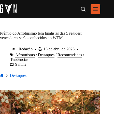
Pular
para
o
conteúdo
Prêmio do Afroturismo tem finalistas das 5 regiões;
vencedores serão conhecidos no WTM
Redação
13 de abril de 2026
Afroturismo
/
Destaques
/
Recomendadas
/
Tendências
9 mins
Destaques
Home