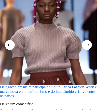
Delegação brasileira participa da South Africa Fashion Week e
Após ma
marca nova era do afroturismo e do intercâmbio criativo entre
no Abav
os países
Deixe um comentário