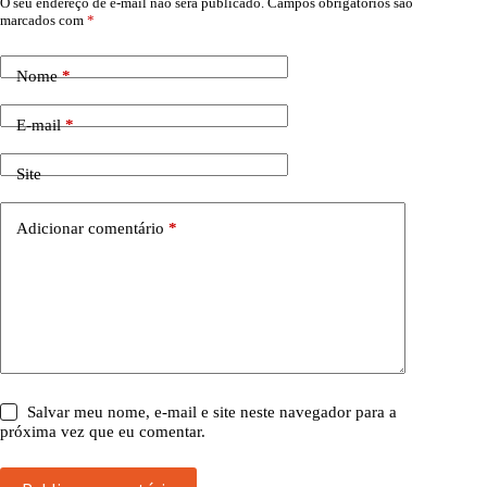
O seu endereço de e-mail não será publicado.
Campos obrigatórios são
marcados com
*
Nome
*
E-mail
*
Site
Adicionar comentário
*
Salvar meu nome, e-mail e site neste navegador para a
próxima vez que eu comentar.