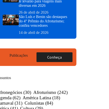
te levarão para viagens mais
diversas em 2026
26 de abril de 2026
São Luís e Benin são destaques
do 4° Prêmio do Afroturismo;
confira vencedores
14 de abril de 2026
Publicações
Conheça
ssuntos
fronegócios
(30)
Afroturismo
(242)
genda
(62)
América Latina
(18)
arnaval
(31)
Colunistas
(84)
rítica
(41)
Cultura
(29)