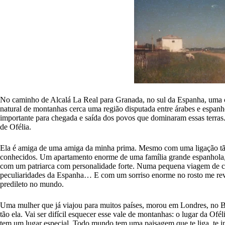
No caminho de Alcalá La Real para Granada, no sul da Espanha, uma c
natural de montanhas cerca uma região disputada entre árabes e espanh
importante para chegada e saída dos povos que dominaram essas terras.
de Ofélia.
Ela é amiga de uma amiga da minha prima. Mesmo com uma ligação tão
conhecidos. Um apartamento enorme de uma família grande espanhola, m
com um patriarca com personalidade forte. Numa pequena viagem de carro
peculiaridades da Espanha… E com um sorriso enorme no rosto me revel
predileto no mundo.
Uma mulher que já viajou para muitos países, morou em Londres, no Br
tão ela. Vai ser difícil esquecer esse vale de montanhas: o lugar da O
tem um lugar especial. Todo mundo tem uma paisagem que te liga, te insp