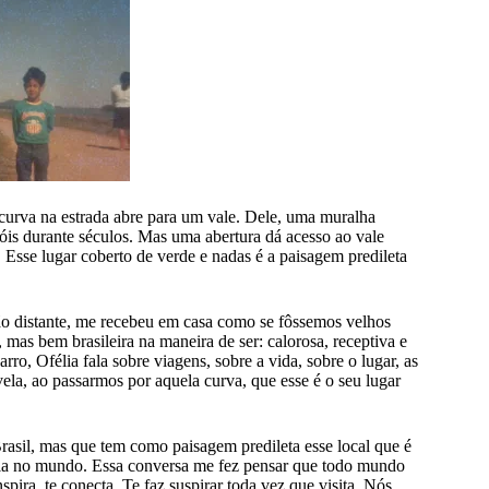
urva na estrada abre para um vale. Dele, uma muralha
óis durante séculos. Mas uma abertura dá acesso ao vale
 Esse lugar coberto de verde e nadas é a paisagem predileta
 distante, me recebeu em casa como se fôssemos velhos
as bem brasileira na maneira de ser: calorosa, receptiva e
, Ofélia fala sobre viagens, sobre a vida, sobre o lugar, as
a, ao passarmos por aquela curva, que esse é o seu lugar
asil, mas que tem como paisagem predileta esse local que é
félia no mundo. Essa conversa me fez pensar que todo mundo
ira, te conecta. Te faz suspirar toda vez que visita. Nós