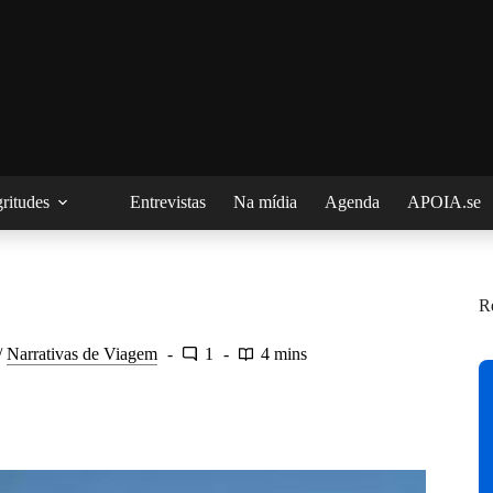
ritudes
Entrevistas
Na mídia
Agenda
APOIA.se
R
/
Narrativas de Viagem
1
4 mins