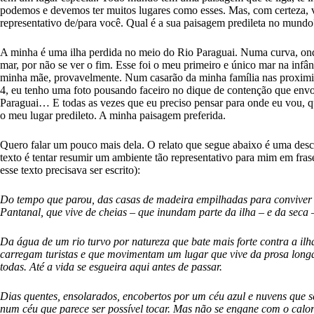
podemos e devemos ter muitos lugares como esses. Mas, com certeza, 
representativo de/para você. Qual é a sua paisagem predileta no mundo
A minha é uma ilha perdida no meio do Rio Paraguai. Numa curva, ond
mar, por não se ver o fim. Esse foi o meu primeiro e único mar na infâ
minha mãe, provavelmente. Num casarão da minha família nas proximi
4, eu tenho uma foto pousando faceiro no dique de contenção que envol
Paraguai… E todas as vezes que eu preciso pensar para onde eu vou, qu
o meu lugar predileto. A minha paisagem preferida.
Quero falar um pouco mais dela. O relato que segue abaixo é uma desc
texto é tentar resumir um ambiente tão representativo para mim em fra
esse texto precisava ser escrito):
Do tempo que parou, das casas de madeira empilhadas para conviver c
Pantanal, que vive de cheias – que inundam parte da ilha – e da seca 
Da água de um rio turvo por natureza que bate mais forte contra a il
carregam turistas e que movimentam um lugar que vive da prosa longa,
todas. Até a vida se esgueira aqui antes de passar.
Dias quentes, ensolarados, encobertos por um céu azul e nuvens que s
num céu que parece ser possível tocar. Mas não se engane com o calor: 