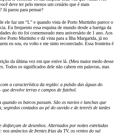
você deve ter pelo menos um cenário que é mais
? Já parou para pensar?
e ele faz um “L” e quando vista de Porto Murtinho parece o
ncia. Eu frequento essa esquina de mundo desde a barriga da
dades do rio foi comemorado meu aniversário de 1 ano. Aos
ve Porto Murtinho e dá vista para a Ilha Margarida, já no
em eu sou, eu volto e me sinto reconectado. Essa fronteira é
rição da última vez em que estive lá. (Meu maior medo desse
ses. Todos os significados dele não cabem em palavras, mas
om a característica da região: a pulsão das águas do
– que devolve terras e campos de futebol.
ha quando os barcos passam. São os navios e lanchas que
 segredos contados ao pé do ouvido e de tererés de tardes
e disfarçam de desenhos. Alternados por noites estreladas
nos anúncios de frentes frias da TV, os ventos do sul