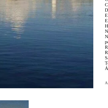
C
D
E
E
H
N
N
p
R
R
S
T
Á
A