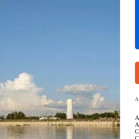
A
A
A
C
C