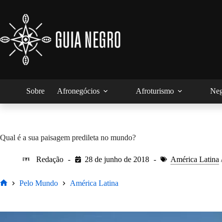
Pular
para
o
conteúdo
Sobre
Afronegócios
Afroturismo
Neg
Qual é a sua paisagem predileta no mundo?
Redação
28 de junho de 2018
América Latina
Pelo Mundo
América Latina
Home