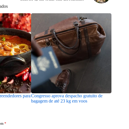
nados
preendedores para
Congresso aprova despacho gratuito de
Local his
bagagem de até 23 kg em voos
instalaçã
com
*