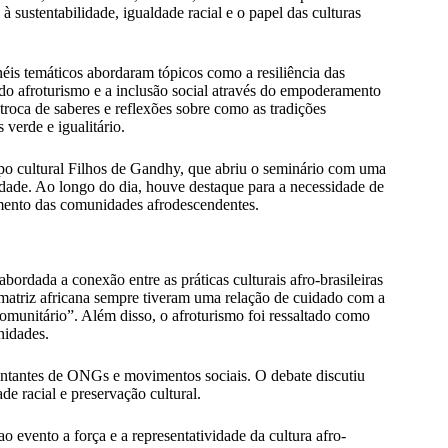
à sustentabilidade, igualdade racial e o papel das culturas
éis temáticos abordaram tópicos como a resiliência das
 do afroturismo e a inclusão social através do empoderamento
roca de saberes e reflexões sobre como as tradições
verde e igualitário.
upo cultural Filhos de Gandhy, que abriu o seminário com uma
lidade. Ao longo do dia, houve destaque para a necessidade de
imento das comunidades afrodescendentes.
bordada a conexão entre as práticas culturais afro-brasileiras
 matriz africana sempre tiveram uma relação de cuidado com a
comunitário”. Além disso, o afroturismo foi ressaltado como
nidades.
tantes de ONGs e movimentos sociais. O debate discutiu
de racial e preservação cultural.
 evento a força e a representatividade da cultura afro-