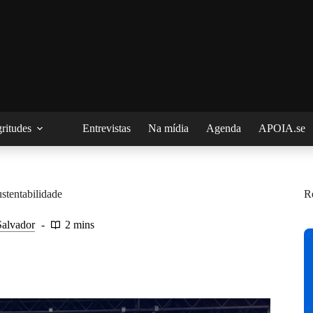
ritudes
Entrevistas
Na mídia
Agenda
APOIA.se
stentabilidade
R
Salvador
2 mins