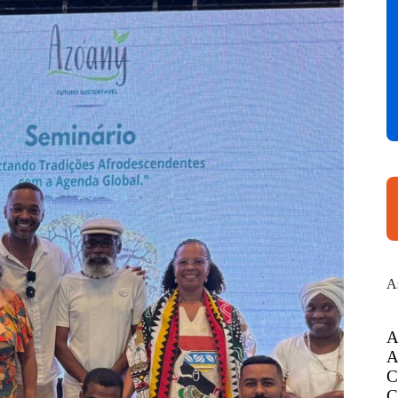
A
A
A
C
C