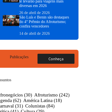
te levarão para viagens mais
diversas em 2026
26 de abril de 2026
São Luís e Benin são destaques
do 4° Prêmio do Afroturismo;
confira vencedores
14 de abril de 2026
Publicações
Conheça
ssuntos
fronegócios
(30)
Afroturismo
(242)
genda
(62)
América Latina
(18)
arnaval
(31)
Colunistas
(84)
rítica
(41)
Cultura
(29)