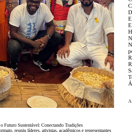
C
D
E
E
H
N
N
p
R
R
S
T
Á
A
 o Futuro Sustentável: Conectando Tradições
ato, reuniu líderes, ativistas, acadêmicos e representantes