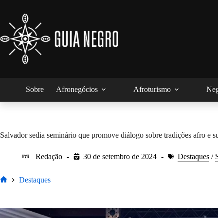
Pular
para
o
conteúdo
Sobre
Afronegócios
Afroturismo
Neg
Salvador sedia seminário que promove diálogo sobre tradições afro e su
Redação
30 de setembro de 2024
Destaques
/
Destaques
Home