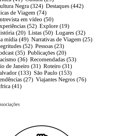
ultura Negra
(324)
Destaques
(442)
icas de Viagem
(74)
ntrevista em vídeo
(50)
xperiências
(52)
Explore
(19)
istória
(20)
Listas
(50)
Lugares
(32)
a mídia
(49)
Narrativas de Viagem
(25)
egritudes
(52)
Pessoas
(23)
odcast
(35)
Publicações
(20)
acismo
(36)
Recomendadas
(53)
io de Janeiro
(31)
Roteiro
(31)
alvador
(133)
São Paulo
(153)
endências
(27)
Viajantes Negros
(76)
frica
(41)
ssociações