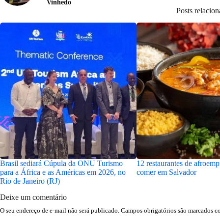
Vinhedo
Posts relacio
Brasil sediará Cúpula da ONU Turismo
12 restaurantes de afroem
para a África e as Américas em 2026, no
comer em Salvador
Rio de Janeiro (RJ)
Deixe um comentário
O seu endereço de e-mail não será publicado.
Campos obrigatórios são marcados 