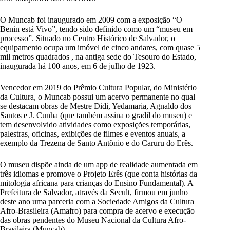
O Muncab foi inaugurado em 2009 com a exposição “O
Benin está Vivo”, tendo sido definido como um “museu em
processo”. Situado no Centro Histórico de Salvador, o
equipamento ocupa um imóvel de cinco andares, com quase 5
mil metros quadrados , na antiga sede do Tesouro do Estado,
inaugurada há 100 anos, em 6 de julho de 1923.
Vencedor em 2019 do Prêmio Cultura Popular, do Ministério
da Cultura, o Muncab possui um acervo permanente no qual
se destacam obras de Mestre Didi, Yedamaria, Agnaldo dos
Santos e J. Cunha (que também assina o gradil do museu) e
tem desenvolvido atividades como exposições temporárias,
palestras, oficinas, exibições de filmes e eventos anuais, a
exemplo da Trezena de Santo Antônio e do Caruru do Erês.
O museu dispõe ainda de um app de realidade aumentada em
três idiomas e promove o Projeto Erês (que conta histórias da
mitologia africana para crianças do Ensino Fundamental). A
Prefeitura de Salvador, através da Secult, firmou em junho
deste ano uma parceria com a Sociedade Amigos da Cultura
Afro-Brasileira (Amafro) para compra de acervo e execução
das obras pendentes do Museu Nacional da Cultura Afro-
Brasileira (Muncab).