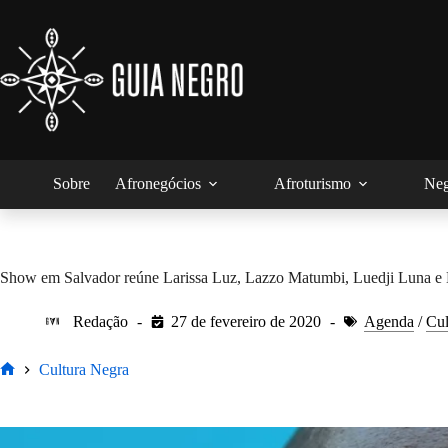
Pular
para
o
conteúdo
Sobre
Afronegócios
Afroturismo
Neg
Show em Salvador reúne Larissa Luz, Lazzo Matumbi, Luedji Luna e
Redação
27 de fevereiro de 2020
Agenda
/
Cul
Cultura Negra
Home