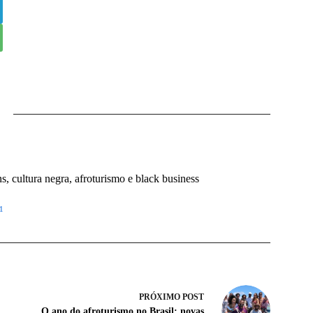
 cultura negra, afroturismo e black business
1
PRÓXIMO
POST
O ano do afroturismo no Brasil: novas