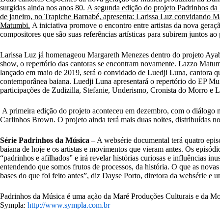
surgidas ainda nos anos 80.
A segunda edição do projeto Padrinhos da
de janeiro, no Trapiche Barnabé, apresenta: Larissa Luz convidando
Matumbi.
A iniciativa promove o encontro entre artistas da nova gera
compositores que são suas referências artísticas para subirem juntos ao 
Larissa Luz já homenageou Margareth Menezes dentro do projeto Ayaba
show, o repertório das cantoras se encontram novamente. Lazzo Matumb
lançado em maio de 2019, será o convidado de Luedji Luna, cantora qu
contemporânea baiana. Luedji Luna apresentará o repertório do EP Mu
participações de Zudizilla, Stefanie, Underismo, Cronista do Morro e 
A primeira edição do projeto aconteceu em dezembro, com o diálogo m
Carlinhos Brown. O projeto ainda terá mais duas noites, distribuídas n
Série Padrinhos da Música
– A websérie documental terá quatro episó
baiana de hoje e os artistas e movimentos que vieram antes. Os episódi
“padrinhos e afilhados” e irá revelar histórias curiosas e influências i
entendendo que somos frutos de processos, da história. O que as novas 
bases do que foi feito antes”, diz Dayse Porto, diretora da websérie e u
Padrinhos da Música é uma ação da Maré Produções Culturais e da Mov
Sympla:
http://www.sympla.com.br