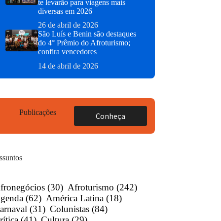
te levarão para viagens mais
diversas em 2026
26 de abril de 2026
São Luís e Benin são destaques
do 4° Prêmio do Afroturismo;
confira vencedores
14 de abril de 2026
Publicações
Conheça
ssuntos
fronegócios
(30)
Afroturismo
(242)
genda
(62)
América Latina
(18)
arnaval
(31)
Colunistas
(84)
rítica
(41)
Cultura
(29)