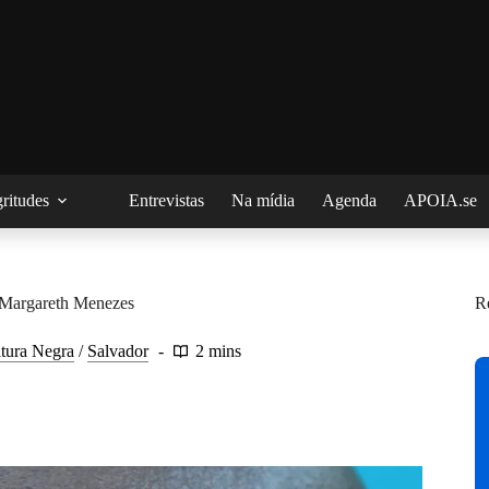
ritudes
Entrevistas
Na mídia
Agenda
APOIA.se
 Margareth Menezes
R
tura Negra
/
Salvador
2 mins