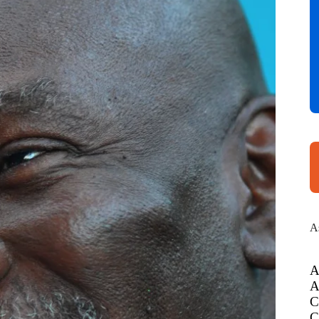
A
A
A
C
C