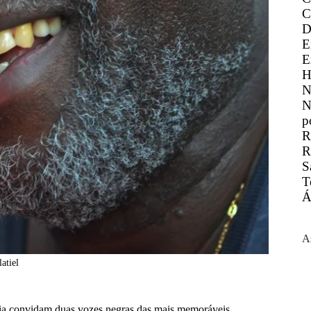
C
D
E
E
H
N
N
p
R
R
S
T
Á
A
atiel
ia convidam duas vozes negras das mais memoráveis