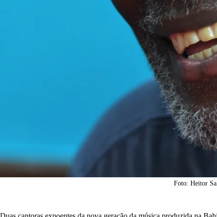
Foto: Heitor Sal
Duas cantoras expoentes da nova geração da música produzida na Bah