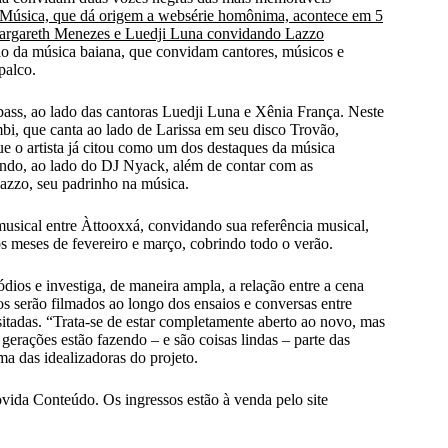
 Música, que dá origem a websérie homônima, acontece em 5
 Margareth Menezes e Luedji Luna convidando Lazzo
ção da música baiana, que convidam cantores, músicos e
palco.
ss, ao lado das cantoras Luedji Luna e Xênia França. Neste
i, que canta ao lado de Larissa em seu disco Trovão,
e o artista já citou como um dos destaques da música
ndo, ao lado do DJ Nyack, além de contar com as
Lazzo, seu padrinho na música.
usical entre Àttooxxá, convidando sua referência musical,
os meses de fevereiro e março, cobrindo todo o verão.
dios e investiga, de maneira ampla, a relação entre a cena
os serão filmados ao longo dos ensaios e conversas entre
nusitadas. “Trata-se de estar completamente aberto ao novo, mas
gerações estão fazendo – e são coisas lindas – parte das
ma das idealizadoras do projeto.
ida Conteúdo. Os ingressos estão à venda pelo site