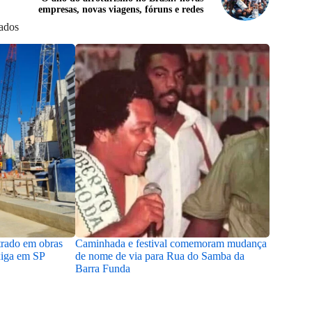
empresas, novas viagens, fóruns e redes
nados
trado em obras
Caminhada e festival comemoram mudança
“Um Defei
xiga em SP
de nome de via para Rua do Samba da
Museu Nac
Barra Funda
em Salva