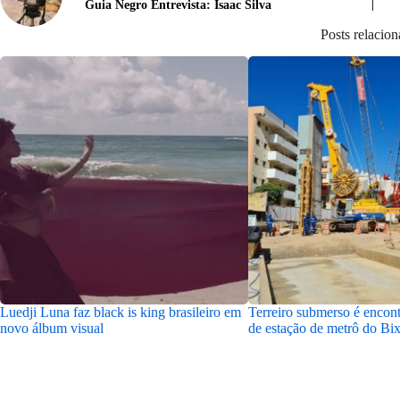
Guia Negro Entrevista: Isaac Silva
Posts relacio
Luedji Luna faz black is king brasileiro em
Terreiro submerso é encon
novo álbum visual
de estação de metrô do Bi