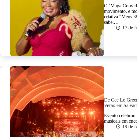
O ‘Maga Convida
movimento, e most
criativa “Meus 3
sabe.…
17 de f
De Cee Lo Green 
Verão em Salvad
Evento celebrou 
musicais em encon
19 de f