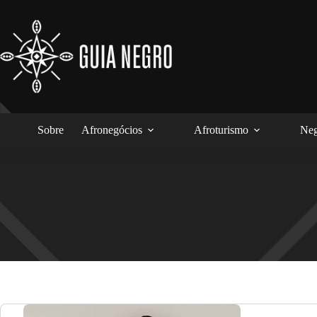
Pular
para
o
conteúdo
Sobre
Afronegócios
Afroturismo
Neg