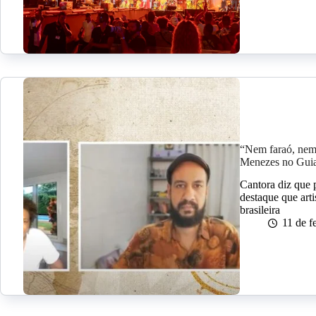
“Nem faraó, nem 
Menezes no Guia
Cantora diz que 
destaque que arti
brasileira
11 de f