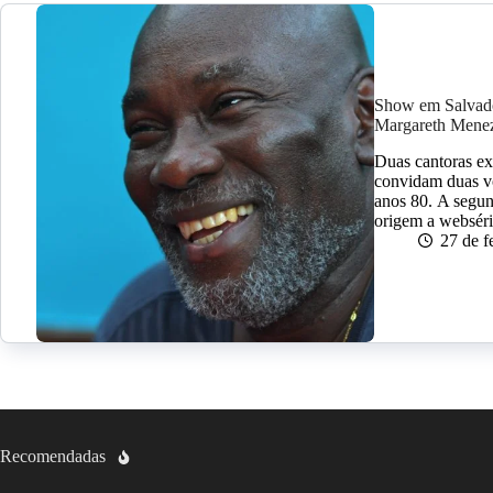
Show em Salvado
Margareth Mene
Duas cantoras ex
convidam duas v
anos 80. A segun
origem a websér
27 de f
Recomendadas