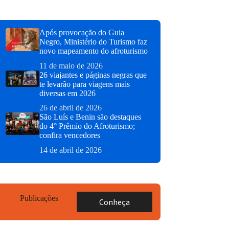
Após provocação do Guia
Negro, Ministério do Turismo faz
novo mapeamento do afroturismo
11 de maio de 2026
26 viajantes e páginas negras que
te levarão para viagens mais
diversas em 2026
26 de abril de 2026
São Luís e Benin são destaques
do 4° Prêmio do Afroturismo;
confira vencedores
14 de abril de 2026
Publicações
Conheça