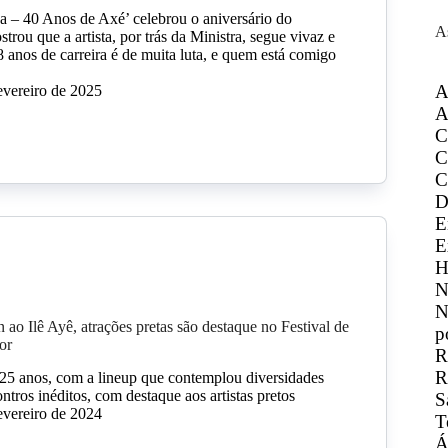
 – 40 Anos de Axé’ celebrou o aniversário do
A
rou que a artista, por trás da Ministra, segue vivaz e
8 anos de carreira é de muita luta, e quem está comigo
A
evereiro de 2025
A
C
C
C
D
E
E
H
N
N
ao Ilê Ayê, atrações pretas são destaque no Festival de
p
or
R
R
25 anos, com a lineup que contemplou diversidades
tros inéditos, com destaque aos artistas pretos
S
evereiro de 2024
T
Á