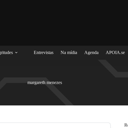
ritudes
Entrevistas
Na mídia
Agenda
APOIA.se
margareth menezes
R