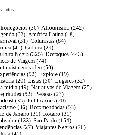
ssuntos
fronegócios
(30)
Afroturismo
(242)
genda
(62)
América Latina
(18)
arnaval
(31)
Colunistas
(84)
rítica
(41)
Cultura
(29)
ultura Negra
(325)
Destaques
(443)
icas de Viagem
(74)
ntrevista em vídeo
(50)
xperiências
(52)
Explore
(19)
istória
(20)
Listas
(50)
Lugares
(32)
a mídia
(49)
Narrativas de Viagem
(25)
egritudes
(52)
Pessoas
(23)
odcast
(35)
Publicações
(20)
acismo
(36)
Recomendadas
(53)
io de Janeiro
(31)
Roteiro
(31)
alvador
(133)
São Paulo
(154)
endências
(27)
Viajantes Negros
(76)
frica
(41)