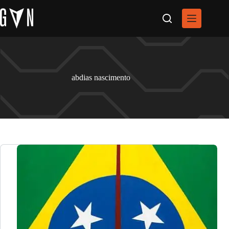
Pular
para
o
conteúdo
abdias nascimento