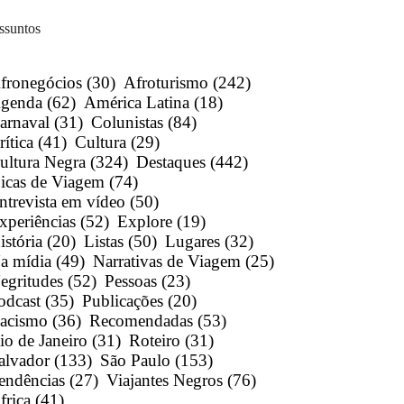
ssuntos
fronegócios
(30)
Afroturismo
(242)
genda
(62)
América Latina
(18)
arnaval
(31)
Colunistas
(84)
rítica
(41)
Cultura
(29)
ultura Negra
(324)
Destaques
(442)
icas de Viagem
(74)
ntrevista em vídeo
(50)
xperiências
(52)
Explore
(19)
istória
(20)
Listas
(50)
Lugares
(32)
a mídia
(49)
Narrativas de Viagem
(25)
egritudes
(52)
Pessoas
(23)
odcast
(35)
Publicações
(20)
acismo
(36)
Recomendadas
(53)
io de Janeiro
(31)
Roteiro
(31)
alvador
(133)
São Paulo
(153)
endências
(27)
Viajantes Negros
(76)
frica
(41)