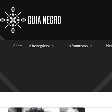
Pular
para
o
conteúdo
Sobre
Afronegócios
Afroturismo
Neg