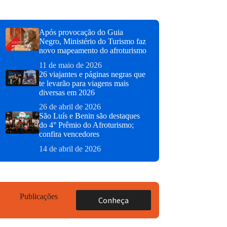
Após provocação do Guia
Negro, Ministério do Turismo faz
novo mapeamento do afroturismo
11 de maio de 2026
26 viajantes e páginas negras que
te levarão para viagens mais
diversas em 2026
26 de abril de 2026
São Luís e Benin são destaques
do 4° Prêmio do Afroturismo;
confira vencedores
14 de abril de 2026
Publicações
Conheça