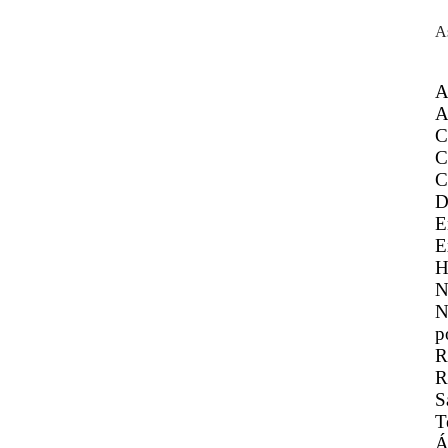
A
A
A
C
C
C
D
E
E
H
N
N
p
R
R
S
T
Á