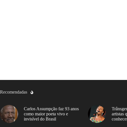
Recomendadas
Carlos Assumpção faz 93 anos
Trânsgen
como maior poeta vivo e
artistas
invisível do Brasil
conhece