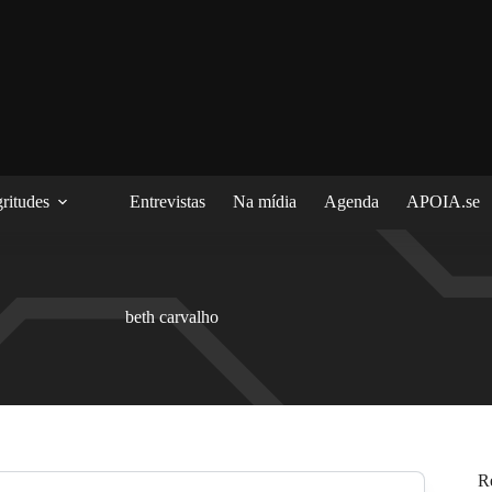
ritudes
Entrevistas
Na mídia
Agenda
APOIA.se
beth carvalho
R