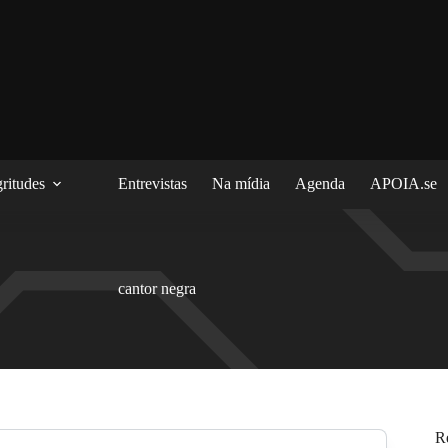
ritudes
Entrevistas
Na mídia
Agenda
APOIA.se
cantor negra
R