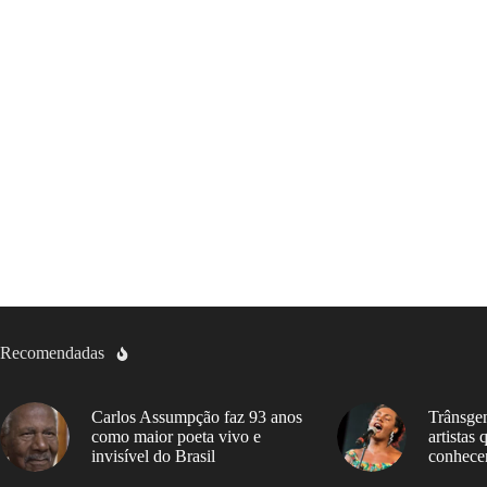
Recomendadas
Carlos Assumpção faz 93 anos
Trânsgen
como maior poeta vivo e
artistas
invisível do Brasil
conhece