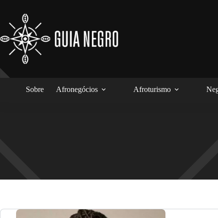
Pular
para
o
conteúdo
Sobre
Afronegócios
Afroturismo
Neg