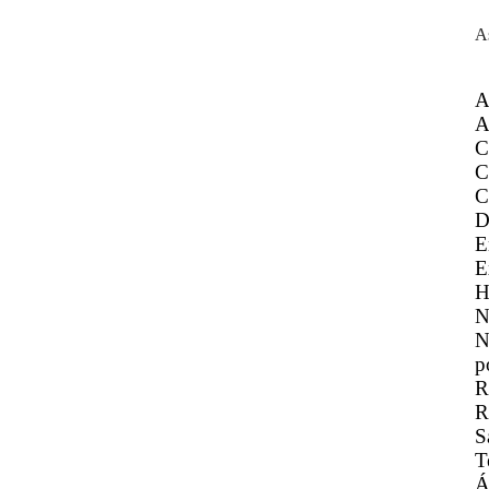
A
A
A
C
C
C
D
E
E
H
N
N
p
R
R
S
T
Á