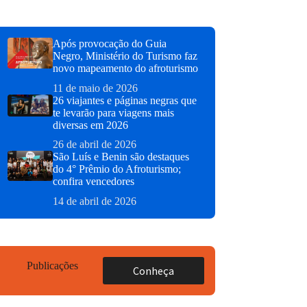
Após provocação do Guia
Negro, Ministério do Turismo faz
novo mapeamento do afroturismo
11 de maio de 2026
26 viajantes e páginas negras que
te levarão para viagens mais
diversas em 2026
26 de abril de 2026
São Luís e Benin são destaques
do 4° Prêmio do Afroturismo;
confira vencedores
14 de abril de 2026
Publicações
Conheça