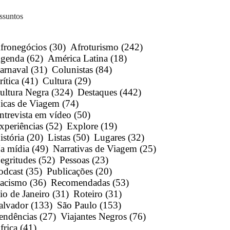
ssuntos
fronegócios
(30)
Afroturismo
(242)
genda
(62)
América Latina
(18)
arnaval
(31)
Colunistas
(84)
rítica
(41)
Cultura
(29)
ultura Negra
(324)
Destaques
(442)
icas de Viagem
(74)
ntrevista em vídeo
(50)
xperiências
(52)
Explore
(19)
istória
(20)
Listas
(50)
Lugares
(32)
a mídia
(49)
Narrativas de Viagem
(25)
egritudes
(52)
Pessoas
(23)
odcast
(35)
Publicações
(20)
acismo
(36)
Recomendadas
(53)
io de Janeiro
(31)
Roteiro
(31)
alvador
(133)
São Paulo
(153)
endências
(27)
Viajantes Negros
(76)
frica
(41)