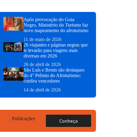
Após provocação do Guia
Negro, Ministério do Turismo faz
novo mapeamento do afroturismo
11 de maio de 2026
26 viajantes e páginas negras que
te levarão para viagens mais
diversas em 2026
26 de abril de 2026
São Luís e Benin são destaques
do 4° Prêmio do Afroturismo;
confira vencedores
14 de abril de 2026
Publicações
Conheça