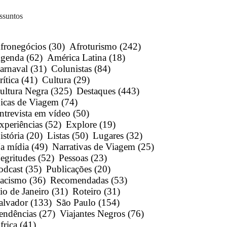
ssuntos
fronegócios
(30)
Afroturismo
(242)
genda
(62)
América Latina
(18)
arnaval
(31)
Colunistas
(84)
rítica
(41)
Cultura
(29)
ultura Negra
(325)
Destaques
(443)
icas de Viagem
(74)
ntrevista em vídeo
(50)
xperiências
(52)
Explore
(19)
istória
(20)
Listas
(50)
Lugares
(32)
a mídia
(49)
Narrativas de Viagem
(25)
egritudes
(52)
Pessoas
(23)
odcast
(35)
Publicações
(20)
acismo
(36)
Recomendadas
(53)
io de Janeiro
(31)
Roteiro
(31)
alvador
(133)
São Paulo
(154)
endências
(27)
Viajantes Negros
(76)
frica
(41)