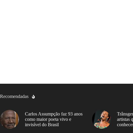
Recomendadas
Carlos Assumpção faz 93 anos
Trânsgen
como maior poeta vivo e
artistas
invisível do Brasil
conhece