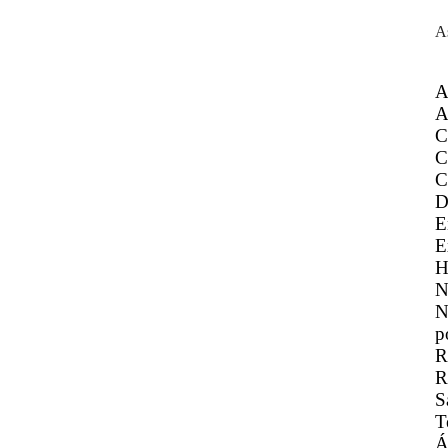
A
A
A
C
C
C
D
E
E
H
N
N
p
R
R
S
T
Á