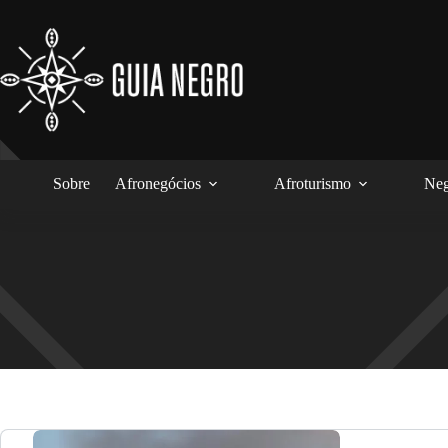
Pular
para
o
conteúdo
Sobre
Afronegócios
Afroturismo
Neg