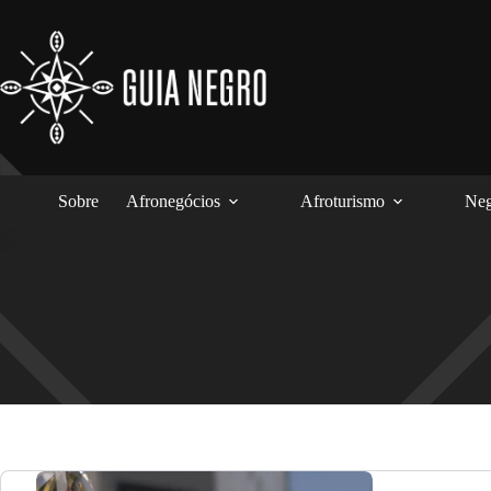
Pular
para
o
conteúdo
Sobre
Afronegócios
Afroturismo
Neg