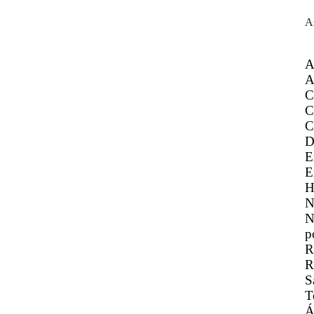
A
A
A
C
C
C
D
E
E
H
N
N
p
R
R
S
T
Á