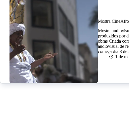
Mostra CineAfroB
Mostra audiovisu
produzidos por d
obras Criada com
audiovisual de 
começa dia 8 d
1 de m