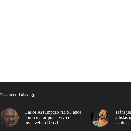
Recomendadas
Carlos Assumpção faz 93 anos
Trânsgen
como maior poeta vivo e
artistas
invisível do Brasil
conhece