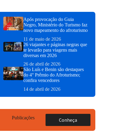
Após provocação do Guia
Negro, Ministério do Turismo faz
novo mapeamento do afroturismo
11 de maio de 2026
26 viajantes e páginas negras que
te levarão para viagens mais
diversas em 2026
26 de abril de 2026
São Luís e Benin são destaques
do 4° Prêmio do Afroturismo;
confira vencedores
14 de abril de 2026
Publicações
Conheça