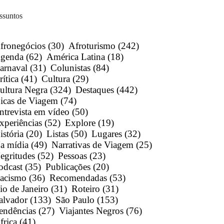
ssuntos
fronegócios
(30)
Afroturismo
(242)
genda
(62)
América Latina
(18)
arnaval
(31)
Colunistas
(84)
rítica
(41)
Cultura
(29)
ultura Negra
(324)
Destaques
(442)
icas de Viagem
(74)
ntrevista em vídeo
(50)
xperiências
(52)
Explore
(19)
istória
(20)
Listas
(50)
Lugares
(32)
a mídia
(49)
Narrativas de Viagem
(25)
egritudes
(52)
Pessoas
(23)
odcast
(35)
Publicações
(20)
acismo
(36)
Recomendadas
(53)
io de Janeiro
(31)
Roteiro
(31)
alvador
(133)
São Paulo
(153)
endências
(27)
Viajantes Negros
(76)
frica
(41)