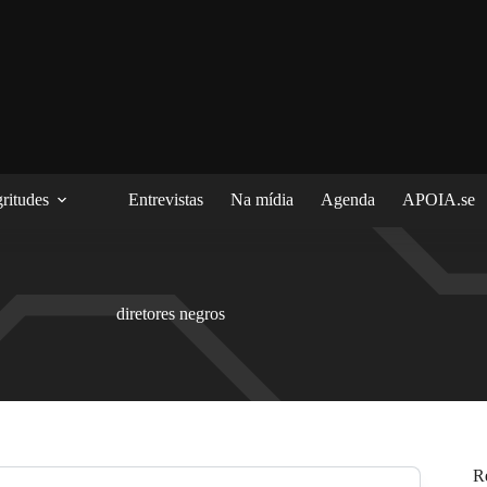
ritudes
Entrevistas
Na mídia
Agenda
APOIA.se
diretores negros
R