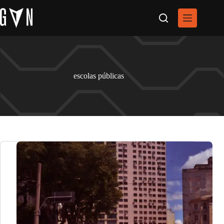
Pular
para
o
conteúdo
escolas públicas