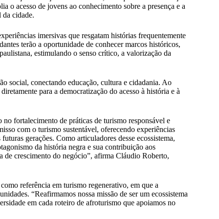
mplia o acesso de jovens ao conhecimento sobre a presença e a
l da cidade.
xperiências imersivas que resgatam histórias frequentemente
tudantes terão a oportunidade de conhecer marcos históricos,
paulistana, estimulando o senso crítico, a valorização da
ão social, conectando educação, cultura e cidadania. Ao
i diretamente para a democratização do acesso à história e à
o no fortalecimento de práticas de turismo responsável e
sso com o turismo sustentável, oferecendo experiências
futuras gerações. Como articuladores desse ecossistema,
tagonismo da história negra e sua contribuição aos
gia de crescimento do negócio”, afirma Cláudio Roberto,
 como referência em turismo regenerativo, em que a
omunidades. “Reafirmamos nossa missão de ser um ecossistema
versidade em cada roteiro de afroturismo que apoiamos no