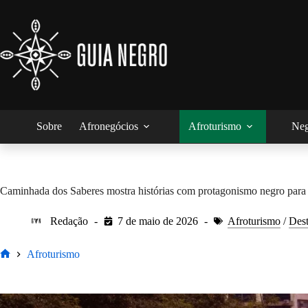
Pular
para
o
conteúdo
Sobre
Afronegócios
Afroturismo
Neg
Caminhada dos Saberes mostra histórias com protagonismo negro para 
Redação
7 de maio de 2026
Afroturismo
/
Des
Afroturismo
Home