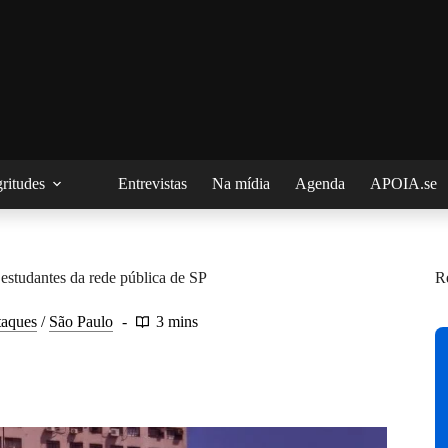
ritudes
Entrevistas
Na mídia
Agenda
APOIA.se
estudantes da rede pública de SP
R
taques
/
São Paulo
3 mins