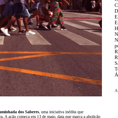
C
D
E
E
H
N
N
p
R
R
S
T
Á
A
minhada dos Saberes
, uma iniciativa inédita que
a. A ação começa em 13 de maio, data que marca a abolição