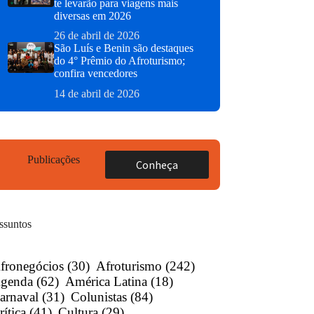
te levarão para viagens mais
diversas em 2026
26 de abril de 2026
São Luís e Benin são destaques
do 4° Prêmio do Afroturismo;
confira vencedores
14 de abril de 2026
Publicações
Conheça
ssuntos
fronegócios
(30)
Afroturismo
(242)
genda
(62)
América Latina
(18)
arnaval
(31)
Colunistas
(84)
rítica
(41)
Cultura
(29)