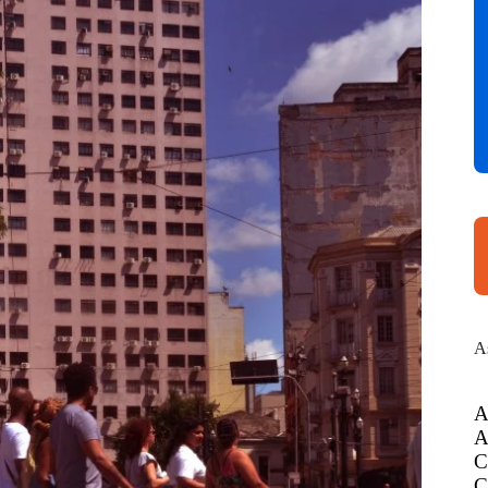
A
A
A
C
C