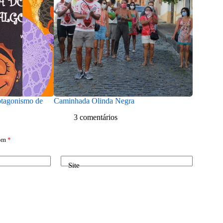
rotagonismo de
Caminhada Olinda Negra
3 comentários
com
*
Site