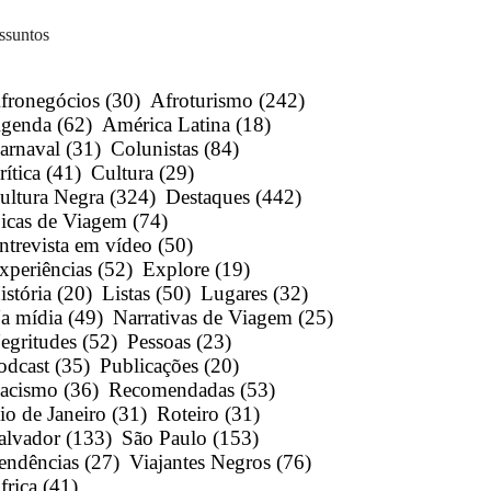
ssuntos
fronegócios
(30)
Afroturismo
(242)
genda
(62)
América Latina
(18)
arnaval
(31)
Colunistas
(84)
rítica
(41)
Cultura
(29)
ultura Negra
(324)
Destaques
(442)
icas de Viagem
(74)
ntrevista em vídeo
(50)
xperiências
(52)
Explore
(19)
istória
(20)
Listas
(50)
Lugares
(32)
a mídia
(49)
Narrativas de Viagem
(25)
egritudes
(52)
Pessoas
(23)
odcast
(35)
Publicações
(20)
acismo
(36)
Recomendadas
(53)
io de Janeiro
(31)
Roteiro
(31)
alvador
(133)
São Paulo
(153)
endências
(27)
Viajantes Negros
(76)
frica
(41)