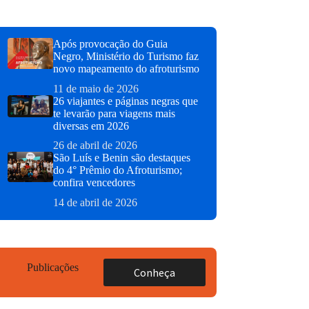
Após provocação do Guia
Negro, Ministério do Turismo faz
novo mapeamento do afroturismo
11 de maio de 2026
26 viajantes e páginas negras que
te levarão para viagens mais
diversas em 2026
26 de abril de 2026
São Luís e Benin são destaques
do 4° Prêmio do Afroturismo;
confira vencedores
14 de abril de 2026
Publicações
Conheça