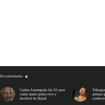
Recomendadas
Carlos Assumpção faz 93 anos
Trânsgen
como maior poeta vivo e
artistas
invisível do Brasil
conhece