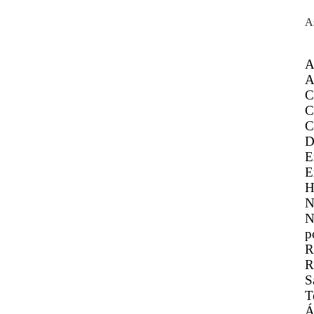
A
A
A
C
C
C
D
E
E
H
N
N
p
R
R
S
T
Á