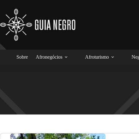
Pular
para
o
conteúdo
Sobre
Afronegócios
Afroturismo
Neg