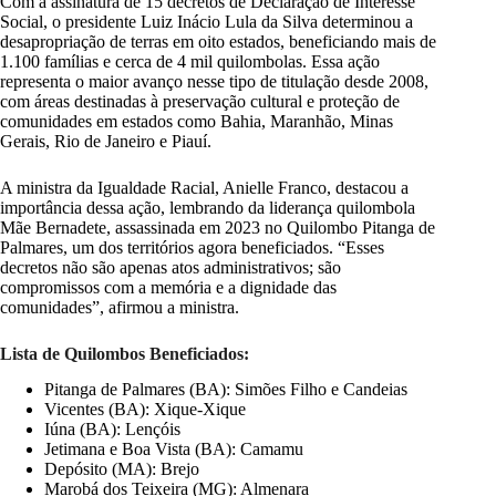
Com a assinatura de 15 decretos de Declaração de Interesse
Social, o presidente Luiz Inácio Lula da Silva determinou a
desapropriação de terras em oito estados, beneficiando mais de
1.100 famílias e cerca de 4 mil quilombolas. Essa ação
representa o maior avanço nesse tipo de titulação desde 2008,
com áreas destinadas à preservação cultural e proteção de
comunidades em estados como Bahia, Maranhão, Minas
Gerais, Rio de Janeiro e Piauí.
A ministra da Igualdade Racial, Anielle Franco, destacou a
importância dessa ação, lembrando da liderança quilombola
Mãe Bernadete, assassinada em 2023 no Quilombo Pitanga de
Palmares, um dos territórios agora beneficiados. “Esses
decretos não são apenas atos administrativos; são
compromissos com a memória e a dignidade das
comunidades”, afirmou a ministra.
Lista de Quilombos Beneficiados:
Pitanga de Palmares (BA): Simões Filho e Candeias
Vicentes (BA): Xique-Xique
Iúna (BA): Lençóis
Jetimana e Boa Vista (BA): Camamu
Depósito (MA): Brejo
Marobá dos Teixeira (MG): Almenara