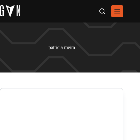
Pular
para
o
conteúdo
patricia meira