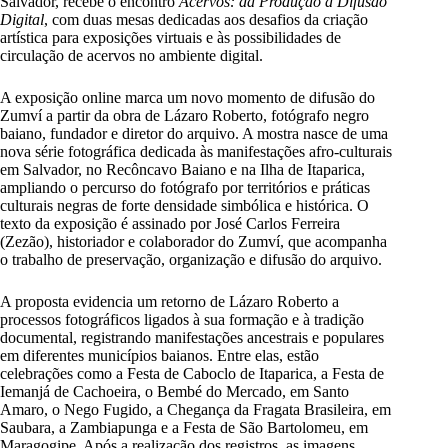
Salvador, recebe o encontro
Acervos: da Produção à Difusão
Digital
, com duas mesas dedicadas aos desafios da criação
artística para exposições virtuais e às possibilidades de
circulação de acervos no ambiente digital.
A exposição online marca um novo momento de difusão do
Zumví a partir da obra de Lázaro Roberto, fotógrafo negro
baiano, fundador e diretor do arquivo. A mostra nasce de uma
nova série fotográfica dedicada às manifestações afro-culturais
em Salvador, no Recôncavo Baiano e na Ilha de Itaparica,
ampliando o percurso do fotógrafo por territórios e práticas
culturais negras de forte densidade simbólica e histórica. O
texto da exposição é assinado por José Carlos Ferreira
(Zezão), historiador e colaborador do Zumví, que acompanha
o trabalho de preservação, organização e difusão do arquivo.
A proposta evidencia um retorno de Lázaro Roberto a
processos fotográficos ligados à sua formação e à tradição
documental, registrando manifestações ancestrais e populares
em diferentes municípios baianos. Entre elas, estão
celebrações como a Festa de Caboclo de Itaparica, a Festa de
Iemanjá de Cachoeira, o Bembé do Mercado, em Santo
Amaro, o Nego Fugido, a Chegança da Fragata Brasileira, em
Saubara, a Zambiapunga e a Festa de São Bartolomeu, em
Maragogipe. Após a realização dos registros, as imagens