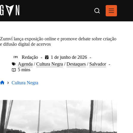
Pular
para
o
conteúdo
Zumví lança exposição online e promove debate sobre criação
e difusão digital de acervos
Redação
1 de junho de 2026
Agenda
/
Cultura Negra
/
Destaques
/
Salvador
5 mins
Cultura Negra
Home