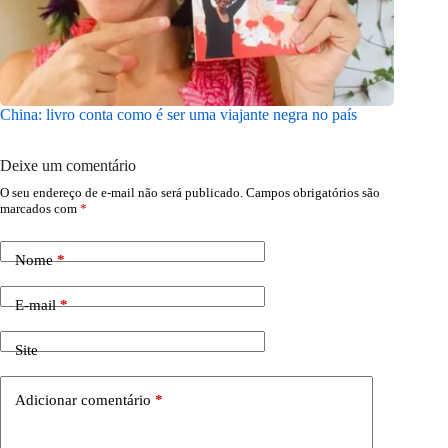
China: livro conta como é ser uma viajante negra no país
Barroso 
inspirad
Deixe um comentário
O seu endereço de e-mail não será publicado.
Campos obrigatórios são
marcados com
*
Nome
*
E-mail
*
Site
Adicionar comentário
*