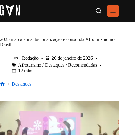
Pular
para
o
conteúdo
2025 marca a institucionalização e consolida Afroturismo no
Brasil
Redação
26 de janeiro de 2026
Afroturismo
/
Destaques
/
Recomendadas
12 mins
Destaques
Home