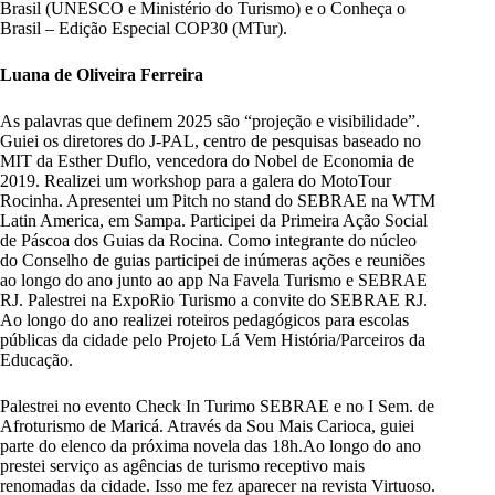
Brasil (UNESCO e Ministério do Turismo) e o Conheça o
Brasil – Edição Especial COP30 (MTur).
Luana de Oliveira Ferreira
As palavras que definem 2025 são “projeção e visibilidade”.
Guiei os diretores do J-PAL, centro de pesquisas baseado no
MIT da Esther Duflo, vencedora do Nobel de Economia de
2019. Realizei um workshop para a galera do MotoTour
Rocinha. Apresentei um Pitch no stand do SEBRAE na WTM
Latin America, em Sampa. Participei da Primeira Ação Social
de Páscoa dos Guias da Rocina. Como integrante do núcleo
do Conselho de guias participei de inúmeras ações e reuniões
ao longo do ano junto ao app Na Favela Turismo e SEBRAE
RJ. Palestrei na ExpoRio Turismo a convite do SEBRAE RJ.
Ao longo do ano realizei roteiros pedagógicos para escolas
públicas da cidade pelo Projeto Lá Vem História/Parceiros da
Educação.
Palestrei no evento Check In Turimo SEBRAE e no I Sem. de
Afroturismo de Maricá. Através da Sou Mais Carioca, guiei
parte do elenco da próxima novela das 18h.Ao longo do ano
prestei serviço as agências de turismo receptivo mais
renomadas da cidade. Isso me fez aparecer na revista Virtuoso.