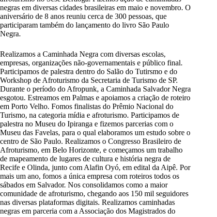
negras em diversas cidades brasileiras em maio e novembro. O
aniversário de 8 anos reuniu cerca de 300 pessoas, que
participaram também do lançamento do livro São Paulo
Negra.
Realizamos a Caminhada Negra com diversas escolas,
empresas, organizações não-governamentais e público final.
Participamos de palestra dentro do Salão do Tutirsmo e do
Workshop de Afroturismo da Secretaria de Turismo de SP.
Durante o período do Afropunk, a Caminhada Salvador Negra
esgotou. Estreamos em Palmas e apoiamos a criação de roteiro
em Porto Velho. Fomos finalistas do Prêmio Nacional do
Turismo, na categoria mídia e afroturismo. Participamos de
palestra no Museu do Ipiranga e fizemos parcerias com o
Museu das Favelas, para o qual elaboramos um estudo sobre o
centro de São Paulo. Realizamos o Congresso Brasileiro de
Afroturismo, em Belo Horizonte, e começamos um trabalho
de mapeamento de lugares de cultura e história negra de
Recife e Olinda, junto com Alafin Oyó, em edital da Aipê. Por
mais um ano, fomos a única empresa com roteiros todos os
sábados em Salvador. Nos consolidamos como a maior
comunidade de afroturismo, chegando aos 150 mil seguidores
nas diversas plataformas digitais. Realizamos caminhadas
negras em parceria com a Associação dos Magistrados do