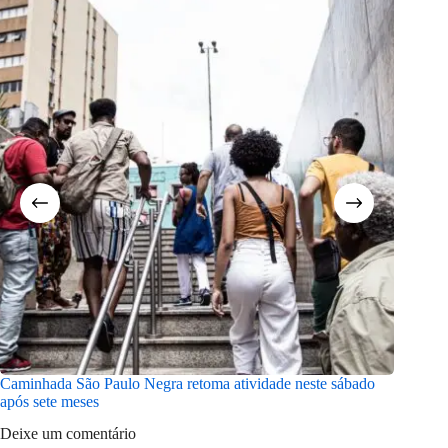
Caminhada São Paulo Negra retoma atividade neste sábado
Pantanal
após sete meses
Deixe um comentário