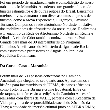
Foi um período de amadurecimento e consolidação do nosso
trabalho pelo Maranhão. Atendemos um grande número de
turistas estrangeiros e de outras regiões do Brasil. Lançamos
roteiros novos, e atuamos com diversas outras empresas de
turismo, como a Mova Experiência, Lugarejos, Cazumbá
Turismo. Compomos a rede afroturismo Nordeste, iniciativa
dos mobilizadores de afroturismo da nossa região. Realizamos
o 1º encontro da Rede de Afroturismo Nordeste em Recife e
Olinda. A cidade Griot também conduziu o roteiro Praia
Grande para mais de 30 intercambistas do Programa
Caminhos Amefricanos do Ministério da Igualdade Racial,
com estudantes e professores da Angola, do Peru e da
República Dominicana.
Da Cor ao Caso – Maranhão
Foram mais de 500 pessoas conectadas no Caminho
Ancestral, que chegou ao seu quarto ano. Apresentamos a
história para intercambistas da UFMA, de países africanos
como Togo, Guiné-Bissau e Guiné Equatorial. Entre os
destaques, também estão as edições do Caminho Ancestral
realizadas com líderes da VALE, parceria com a Academia da
Vida, programa de responsabilidade social do São João da
Thay; a atividade de imersão cultural junto ao SEBRAE/MA;