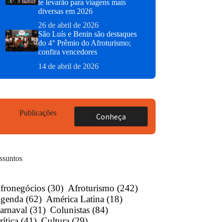
te levarão para viagens mais
diversas em 2026
26 de abril de 2026
São Luís e Benin são destaques
do 4° Prêmio do Afroturismo;
confira vencedores
14 de abril de 2026
Publicações
Conheça
ssuntos
fronegócios
(30)
Afroturismo
(242)
genda
(62)
América Latina
(18)
arnaval
(31)
Colunistas
(84)
rítica
(41)
Cultura
(29)