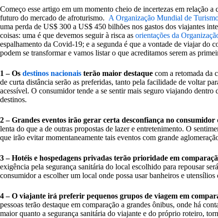
Começo esse artigo em um momento cheio de incertezas em relação a q
futuro do mercado de afroturismo.
A
Organização Mundial de Turis
uma perda de US$ 300 a US$ 450 bilhões nos gastos dos viajantes inte
coisas: uma é que devemos seguir à risca as
orientações da Organizaç
espalhamento da Covid-19; e a segunda é que a vontade de viajar do 
podem se transformar e vamos listar o que acreditamos serem as prime
1 – Os
destinos nacionais
terão maior destaque
com a retomada da ci
de curta distância serão as preferidas, tanto pela facilidade de voltar 
acessível. O consumidor tende a se sentir mais seguro viajando dentro d
destinos.
2 – Grandes eventos irão gerar certa desconfiança no consumidor
lenta do que a de outras propostas de lazer e entretenimento. O sentim
que irão evitar momentaneamente tais eventos com grande aglomeração
3 – Hotéis e hospedagens privadas terão prioridade em comparação
exigência pela segurança sanitária do local escolhido para repousar ser
consumidor a escolher um local onde possa usar banheiros e utensílios
4 – O viajante irá preferir pequenos grupos de viagem em compar
pessoas terão destaque em comparação a grandes ônibus, onde há cont
maior quanto a segurança sanitária do viajante e do próprio roteiro, t