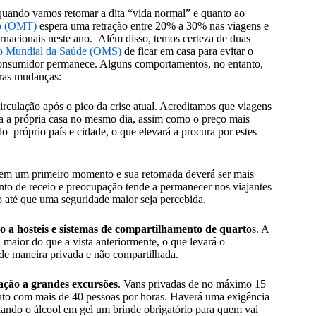
uando vamos retomar a dita “vida normal” e quanto ao
mo (OMT)
espera uma retração
entre 20% a 30% nas viagens e
rnacionais neste ano.
Além disso, temos certeza de duas
ão Mundial da Saúde (OMS)
de ficar em casa para evitar o
consumidor permanece. Alguns comportamentos, no entanto,
iras mudanças:
rculação após o pico da crise atual. Acreditamos que viagens
para a própria casa no mesmo dia, assim como o preço mais
o próprio país e cidade, o que elevará a procura por estes
em um primeiro momento e sua retomada deverá ser mais
ento de receio e preocupação tende a permanecer nos viajantes
 até que uma seguridade maior seja percebida.
 a hosteis e sistemas de compartilhamento de quarto
s. A
á maior do que a vista anteriormente, o que levará o
 de maneira privada e não compartilhada.
ação a grandes excursões
. Vans privadas de no máximo 15
ato com mais de 40 pessoas por horas. Haverá uma exigência
ornando o álcool em gel um brinde obrigatório para quem vai