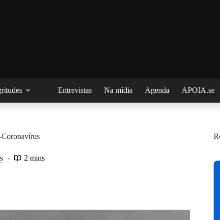
ritudes
Entrevistas
Na mídia
Agenda
APOIA.se
-Coronavírus
R
s
2 mins