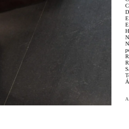
C
D
E
E
H
N
N
p
R
R
S
T
Á
A