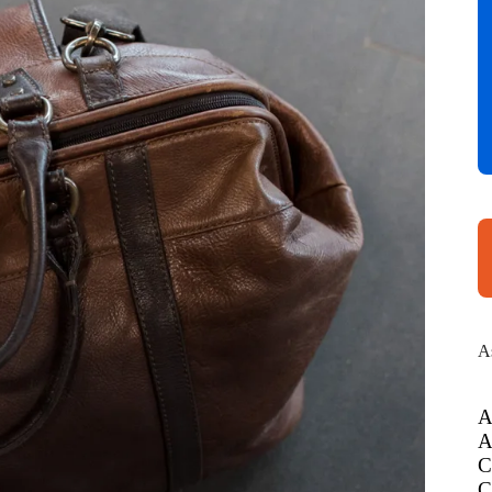
A
A
A
C
C