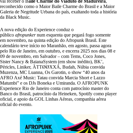
vai receber o B
aile Charme do Viaduto de Madureira
,
reconhecido como o Maior Baile Charme do Brasil e a Maior
Galeria de Negritude Urbana do país, exaltando toda a história
da Black Music.
A nova edição do Experience conduz o
público
afropunker
num esquenta que pegará fogo somente
em novembro, na quinta edição do Afropunk Brasil. Este
calendário teve início no Maranhão, em agosto, passa agora
pelo Rio de Janeiro, em outubro, e encerra 2025 nos dias 08 e
09 de novembro, em Salvador – com Tems, Coco Jones,
Sister Nancy & BaianaSystem (em show inédito), BK’,
Péricles, Liniker, ÀTTØØXXÁ, Budah, Núbia convida
Muzenza, MC Luanna, Os Garotin, o show “40 anos da
AFRO Axé Music: Tatau convida Marcia Short e Lazzo
Matumbi” e os DJs Boneka e Umiranda. O AFROPUNK
Experience Rio de Janeiro conta com patrocínio master do
Banco do Brasil, patrocínio da Heineken, Spotify como player
oficial, e apoio da GOL Linhas Aéreas, companhia aérea
oficial do evento.