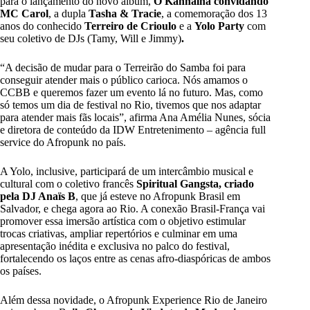
para o lançamento do novo álbum,
O Kannalha convidando
MC Carol
, a dupla
Tasha & Tracie
, a comemoração dos 13
anos do conhecido
Terreiro de Crioulo
e a
Yolo Party
com
seu coletivo de DJs (Tamy, Will e Jimmy)
.
“A decisão de mudar para o Terreirão do Samba foi para
conseguir atender mais o público carioca. Nós amamos o
CCBB e queremos fazer um evento lá no futuro. Mas, como
só temos um dia de festival no Rio, tivemos que nos adaptar
para atender mais fãs locais”, afirma Ana Amélia Nunes, sócia
e diretora de conteúdo da IDW Entretenimento – agência full
service do Afropunk no país.
A Yolo, inclusive, participará de um intercâmbio musical e
cultural com o coletivo francês
Spiritual Gangsta, criado
pela DJ Anaïs B
, que já esteve no Afropunk Brasil em
Salvador, e chega agora ao Rio. A conexão Brasil-França vai
promover essa imersão artística com o objetivo estimular
trocas criativas, ampliar repertórios e culminar em uma
apresentação inédita e exclusiva no palco do festival,
fortalecendo os laços entre as cenas afro-diaspóricas de ambos
os países.
Além dessa novidade, o Afropunk Experience Rio de Janeiro