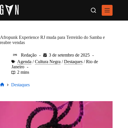
Pular
para
o
conteúdo
Afropunk Experience RJ muda para Terreirão do Samba e
reabre vendas
Redação
3 de setembro de 2025
Agenda
/
Cultura Negra
/
Destaques
/
Rio de
Janeiro
2 mins
Destaques
Home