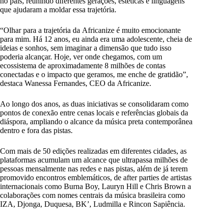
no país, reunindo diferentes gerações, estéticas e linguagens
que ajudaram a moldar essa trajetória.
“Olhar para a trajetória da Africanize é muito emocionante
para mim. Há 12 anos, eu ainda era uma adolescente, cheia de
ideias e sonhos, sem imaginar a dimensão que tudo isso
poderia alcançar. Hoje, ver onde chegamos, com um
ecossistema de aproximadamente 8 milhões de contas
conectadas e o impacto que geramos, me enche de gratidão”,
destaca Wanessa Fernandes, CEO da Africanize.
Ao longo dos anos, as duas iniciativas se consolidaram como
pontos de conexão entre cenas locais e referências globais da
diáspora, ampliando o alcance da música preta contemporânea
dentro e fora das pistas.
Com mais de 50 edições realizadas em diferentes cidades, as
plataformas acumulam um alcance que ultrapassa milhões de
pessoas mensalmente nas redes e nas pistas, além de já terem
promovido encontros emblemáticos, de after parties de artistas
internacionais como Burna Boy, Lauryn Hill e Chris Brown a
colaborações com nomes centrais da música brasileira como
IZA, Djonga, Duquesa, BK’, Ludmilla e Rincon Sapiência.