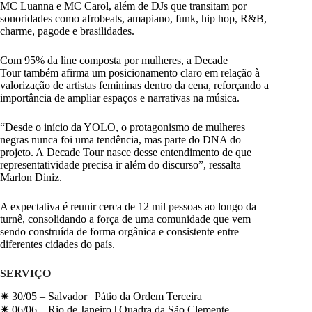
MC Luanna e MC Carol, além de DJs que transitam por
sonoridades como afrobeats, amapiano, funk, hip hop, R&B,
charme, pagode e brasilidades.
Com 95% da line composta por mulheres, a Decade
Tour também afirma um posicionamento claro em relação à
valorização de artistas femininas dentro da cena, reforçando a
importância de ampliar espaços e narrativas na música.
“Desde o início da YOLO, o protagonismo de mulheres
negras nunca foi uma tendência, mas parte do DNA do
projeto. A Decade Tour nasce desse entendimento de que
representatividade precisa ir além do discurso”, ressalta
Marlon Diniz.
A expectativa é reunir cerca de 12 mil pessoas ao longo da
turnê, consolidando a força de uma comunidade que vem
sendo construída de forma orgânica e consistente entre
diferentes cidades do país.
SERVIÇO
✷ 30/05 – Salvador | Pátio da Ordem Terceira
✷ 06/06 – Rio de Janeiro | Quadra da São Clemente