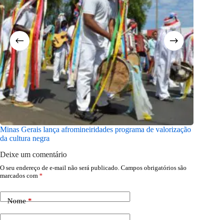
Minas Gerais lança afromineiridades programa de valorização
Prefeitu
da cultura negra
artistas 
Deixe um comentário
O seu endereço de e-mail não será publicado.
Campos obrigatórios são
marcados com
*
Nome
*