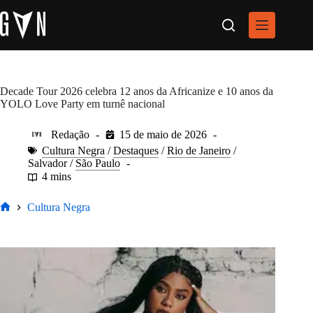
Pular
para
o
conteúdo
Decade Tour 2026 celebra 12 anos da Africanize e 10 anos da
YOLO Love Party em turnê nacional
Redação
15 de maio de 2026
Cultura Negra
/
Destaques
/
Rio de Janeiro
/
Salvador
/
São Paulo
4 mins
Cultura Negra
Home