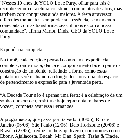
“Nesses 10 anos de YOLO Love Party, olhar para trás é
reconhecer uma trajetória construída com muitos desafios, mas
também com conquistas ainda maiores. A festa atravessou
diferentes momentos sem perder sua essência, se mantendo
conectada com as transformações culturais e com a nossa
comunidade”, afirma Marlon Diniz, CEO da YOLO Love
Party.
Experiência completa
Na turnê, cada edição é pensada como uma experiência
completa, onde moda, dança e comportamento fazem parte da
construção do ambiente, refletindo a forma como essas
plataformas vêm atuando ao longo dos anos: criando espaços
de pertencimento e expressão para a juventude preta.
“A Decade Tour não é apenas uma festa; é a celebração de um
sonho que cresceu, resistiu e hoje representa milhares de
vozes”, completa Wanessa Fernandes.
A programação, que passa por Salvador (30/05), Rio de
Janeiro (06/06), São Paulo (12/06), Belo Horizonte (20/06) e
Brasília (27/06), reúne um line-up diverso, com nomes como
Ebony, Ajuliacosta, Budah, Mr. Dan, Spark, Tasha & Tracie,