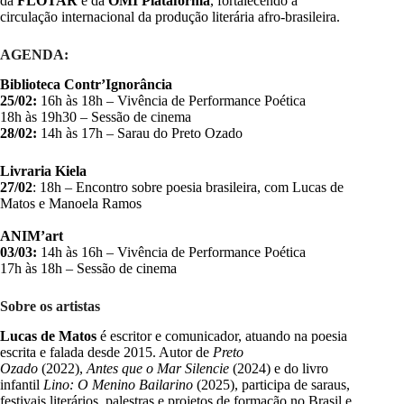
da
FLOTAR
e da
OMI Plataforma
, fortalecendo a
circulação internacional da produção literária afro-brasileira.
AGENDA:
Biblioteca Contr’Ignorância
25/02:
16h às 18h – Vivência de Performance Poética
18h às 19h30 – Sessão de cinema
28/02:
14h às 17h – Sarau do Preto Ozado
Livraria Kiela
27/02
: 18h – Encontro sobre poesia brasileira, com Lucas de
Matos e Manoela Ramos
ANIM’art
03/03:
14h às 16h – Vivência de Performance Poética
17h às 18h – Sessão de cinema
Sobre os artistas
Lucas de Matos
é escritor e comunicador, atuando na poesia
escrita e falada desde 2015. Autor de
Preto
Ozado
(2022),
Antes que o Mar Silencie
(2024) e do livro
infantil
Lino: O Menino Bailarino
(2025), participa de saraus,
festivais literários, palestras e projetos de formação no Brasil e