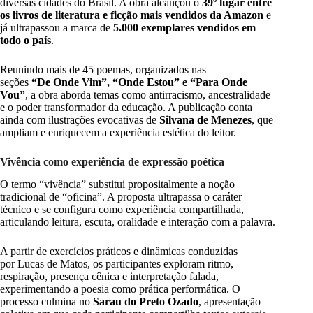
diversas cidades do Brasil. A obra alcançou o
39º lugar entre
os livros de literatura e ficção mais vendidos da Amazon
e
já ultrapassou a marca de
5.000 exemplares vendidos em
todo o país
.
Reunindo mais de 45 poemas, organizados nas
seções
“De Onde Vim”, “Onde Estou” e “Para Onde
Vou”
, a obra aborda temas como antirracismo, ancestralidade
e o poder transformador da educação. A publicação conta
ainda com ilustrações evocativas de
Silvana de Menezes
, que
ampliam e enriquecem a experiência estética do leitor.
Vivência como experiência de expressão poética
O termo “vivência” substitui propositalmente a noção
tradicional de “oficina”. A proposta ultrapassa o caráter
técnico e se configura como experiência compartilhada,
articulando leitura, escuta, oralidade e interação com a palavra.
A partir de exercícios práticos e dinâmicas conduzidas
por Lucas de Matos, os participantes exploram ritmo,
respiração, presença cênica e interpretação falada,
experimentando a poesia como prática performática. O
processo culmina no
Sarau do Preto Ozado
, apresentação