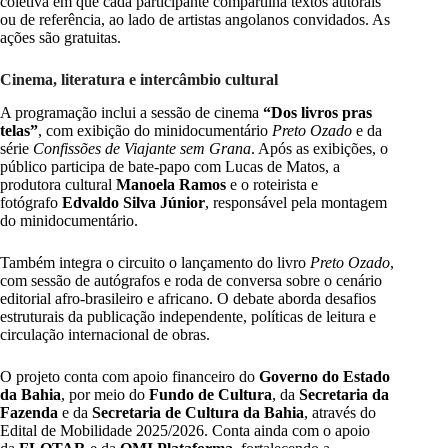
coletiva em que cada participante compartilha textos autorais
ou de referência, ao lado de artistas angolanos convidados. As
ações são gratuitas.
Cinema, literatura e intercâmbio cultural
A programação inclui a sessão de cinema
“Dos livros pras
telas”
, com exibição do minidocumentário
Preto Ozado
e da
série
Confissões de Viajante sem Grana
. Após as exibições, o
público participa de bate-papo com Lucas de Matos, a
produtora cultural
Manoela Ramos
e o roteirista e
fotógrafo
Edvaldo Silva Júnior
, responsável pela montagem
do minidocumentário.
Também integra o circuito o lançamento do livro
Preto Ozado
,
com sessão de autógrafos e roda de conversa sobre o cenário
editorial afro-brasileiro e africano. O debate aborda desafios
estruturais da publicação independente, políticas de leitura e
circulação internacional de obras.
O projeto conta com apoio financeiro do
Governo do Estado
da Bahia
, por meio do
Fundo de Cultura
, da
Secretaria da
Fazenda
e da
Secretaria de Cultura da Bahia
, através do
Edital de Mobilidade 2025/2026. Conta ainda com o apoio