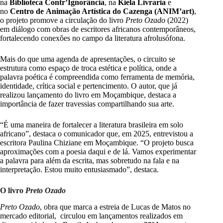
na
Biblioteca Contr’Ignorância
, na
Kiela Livraria
e
no
Centro de Animação Artística do Cazenga (ANIM’art)
,
o projeto promove a circulação do livro
Preto Ozado
(2022)
em diálogo com obras de escritores africanos contemporâneos,
fortalecendo conexões no campo da literatura afrolusófona.
Mais do que uma agenda de apresentações, o circuito se
estrutura como espaço de troca estética e política, onde a
palavra poética é compreendida como ferramenta de memória,
identidade, crítica social e pertencimento. O autor, que já
realizou lançamento do livro em Moçambique, destaca a
importância de fazer travessias compartilhando sua arte.
“É uma maneira de fortalecer a literatura brasileira em solo
africano”, destaca o comunicador que, em 2025, entrevistou a
escritora Paulina Chiziane em Moçambique. “O projeto busca
aproximações com a poesia daqui e de lá. Vamos experimentar
a palavra para além da escrita, mas sobretudo na fala e na
interpretação. Estou muito entusiasmado”, destaca.
O livro
Preto Ozado
Preto Ozado
, obra que marca a estreia de Lucas de Matos no
mercado editorial, circulou em lançamentos realizados em