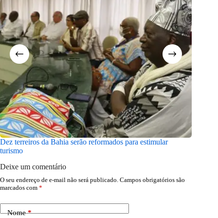
Dez terreiros da Bahia serão reformados para estimular
Sete mus
turismo
visitar s
Deixe um comentário
O seu endereço de e-mail não será publicado.
Campos obrigatórios são
marcados com
*
Nome
*