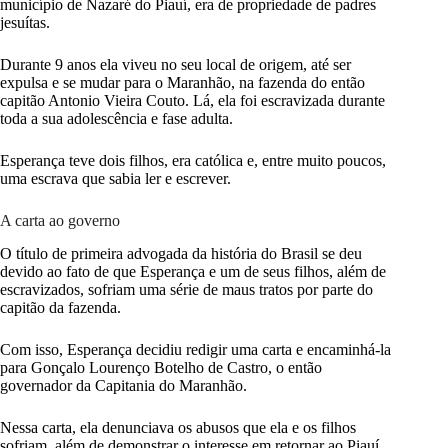
município de Nazaré do Piauí, era de propriedade de padres
jesuítas.
Durante 9 anos ela viveu no seu local de origem, até ser
expulsa e se mudar para o Maranhão, na fazenda do então
capitão Antonio Vieira Couto. Lá, ela foi escravizada durante
toda a sua adolescência e fase adulta.
Esperança teve dois filhos, era católica e, entre muito poucos,
uma escrava que sabia ler e escrever.
A carta ao governo
O título de primeira advogada da história do Brasil se deu
devido ao fato de que Esperança e um de seus filhos, além de
escravizados, sofriam uma série de maus tratos por parte do
capitão da fazenda.
Com isso, Esperança decidiu redigir uma carta e encaminhá-la
para Gonçalo Lourenço Botelho de Castro, o então
governador da Capitania do Maranhão.
Nessa carta, ela denunciava os abusos que ela e os filhos
sofriam, além de demonstrar o interesse em retornar ao Piauí,