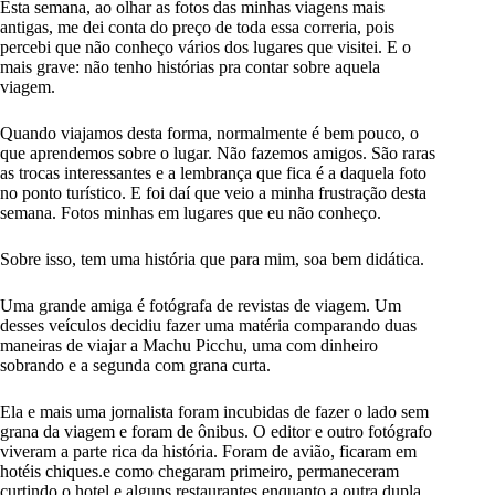
Esta semana, ao olhar as fotos das minhas viagens mais
antigas, me dei conta do preço de toda essa correria, pois
percebi que não conheço vários dos lugares que visitei. E o
mais grave: não tenho histórias pra contar sobre aquela
viagem.
Quando viajamos desta forma, normalmente é bem pouco, o
que aprendemos sobre o lugar. Não fazemos amigos. São raras
as trocas interessantes e a lembrança que fica é a daquela foto
no ponto turístico. E foi daí que veio a minha frustração desta
semana. Fotos minhas em lugares que eu não conheço.
Sobre isso, tem uma história que para mim, soa bem didática.
Uma grande amiga é fotógrafa de revistas de viagem. Um
desses veículos decidiu fazer uma matéria comparando duas
maneiras de viajar a Machu Picchu, uma com dinheiro
sobrando e a segunda com grana curta.
Ela e mais uma jornalista foram incubidas de fazer o lado sem
grana da viagem e foram de ônibus. O editor e outro fotógrafo
viveram a parte rica da história. Foram de avião, ficaram em
hotéis chiques.e como chegaram primeiro, permaneceram
curtindo o hotel e alguns restaurantes enquanto a outra dupla