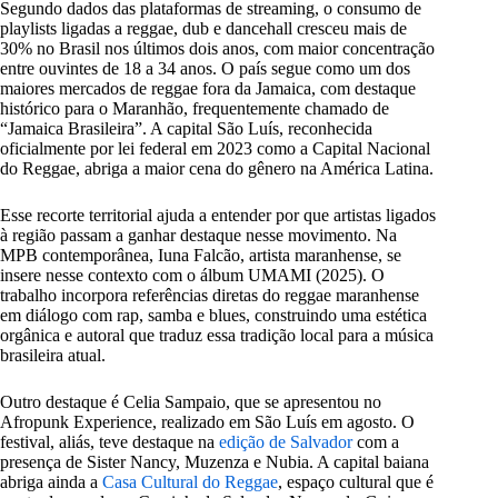
Segundo dados das plataformas de streaming, o consumo de
playlists ligadas a reggae, dub e dancehall cresceu mais de
30% no Brasil nos últimos dois anos, com maior concentração
entre ouvintes de 18 a 34 anos. O país segue como um dos
maiores mercados de reggae fora da Jamaica, com destaque
histórico para o Maranhão, frequentemente chamado de
“Jamaica Brasileira”. A capital São Luís, reconhecida
oficialmente por lei federal em 2023 como a Capital Nacional
do Reggae, abriga a maior cena do gênero na América Latina.
Esse recorte territorial ajuda a entender por que artistas ligados
à região passam a ganhar destaque nesse movimento. Na
MPB contemporânea, Iuna Falcão, artista maranhense, se
insere nesse contexto com o álbum UMAMI (2025). O
trabalho incorpora referências diretas do reggae maranhense
em diálogo com rap, samba e blues, construindo uma estética
orgânica e autoral que traduz essa tradição local para a música
brasileira atual.
Outro destaque é Celia Sampaio, que se apresentou no
Afropunk Experience, realizado em São Luís em agosto. O
festival, aliás, teve destaque na
edição de Salvador
com a
presença de Sister Nancy, Muzenza e Nubia. A capital baiana
abriga ainda a
Casa Cultural do Reggae
, espaço cultural que é