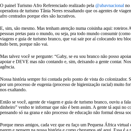
O painel Turismo Afro Referenciado realizado pela
@abavnacional
no 
operadora de turismo Tânia Neres ressaltando que os agentes de viagen
afro centrados porque eles são lucrativos.
E, sim, são mesmo. Mas tenham atenção numa coisinha aqui: rote
pessoas pretas para o mundo, ou seja, pra todo mundo consumir (como 
viagens e guia de turismo branco, que vai sair por aí colocando teu bloc
tudo bem, porque não vai.
Mas talvez você se pergunte: “Gaby, se eu sou branco não posso apoiar
apoiar e DEVE mas não contando e, sim, deixando a gente contar. Nos c
agência.
Nossa história sempre foi contada pelo ponto de vista do colonizador
por um processo de eugenia (processo de higienização racial) muito forte
nos exaltando.
Então se você, agente de viagem e guia de turismo branco, ouviu a fal
dinheiro” venho te informar que não é bem assim. A gente tá aqui no c
pensando só na grana e não processo de educação não formal dessa so
Porque meus amigos, cada vez que eu faço um Pequena África virtual o
parem e pensem na nossa história e como chegamos até aqui. Essa é a 