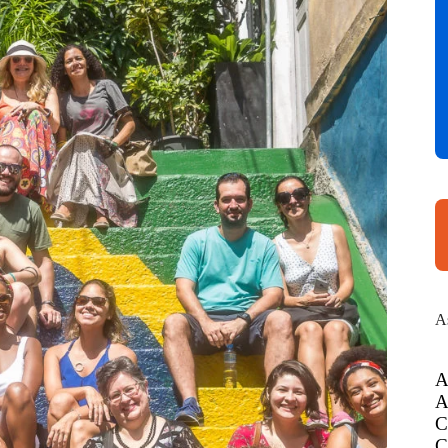
A
A
A
C
C