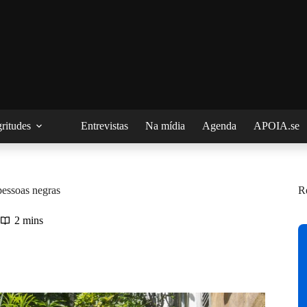
ritudes
Entrevistas
Na mídia
Agenda
APOIA.se
pessoas negras
R
2 mins