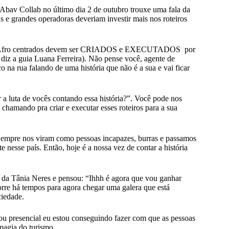
Abav Collab no último dia 2 de outubro trouxe uma fala da
s e grandes operadoras deveriam investir mais nos roteiros
iros Afro centrados devem ser CRIADOS e EXECUTADOS por
diz a guia Luana Ferreira). Não pense você, agente de
o na rua falando de uma história que não é a sua e vai ficar
 a luta de vocês contando essa história?”. Você pode nos
hamando pra criar e executar esses roteiros para a sua
. Sempre nos viram como pessoas incapazes, burras e passamos
 nesse país. Então, hoje é a nossa vez de contar a história
a da Tânia Neres e pensou: “Ihhh é agora que vou ganhar
orre há tempos para agora chegar uma galera que está
ciedade.
u presencial eu estou conseguindo fazer com que as pessoas
magia do turismo.