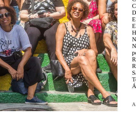
C
D
E
E
H
N
N
p
R
R
S
T
Á
A