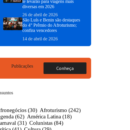
te levarão para viagens mais
diversas em 2026
26 de abril de 2026
São Luís e Benin são destaques
do 4° Prêmio do Afroturismo;
confira vencedores
14 de abril de 2026
Publicações
Conheça
ssuntos
fronegócios
(30)
Afroturismo
(242)
genda
(62)
América Latina
(18)
arnaval
(31)
Colunistas
(84)
rítica
(41)
Cultura
(29)