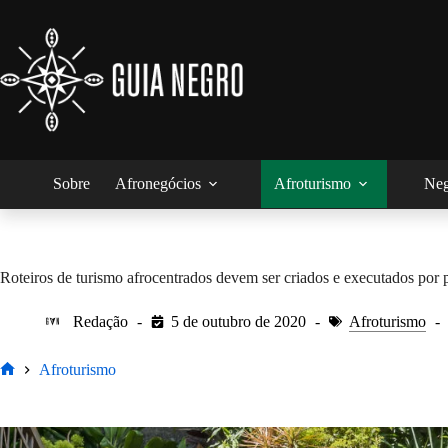
Pular
para
o
conteúdo
Sobre
Afronegócios
Afroturismo
Neg
Roteiros de turismo afrocentrados devem ser criados e executados por 
Redação
5 de outubro de 2020
Afroturismo
Afroturismo
Home