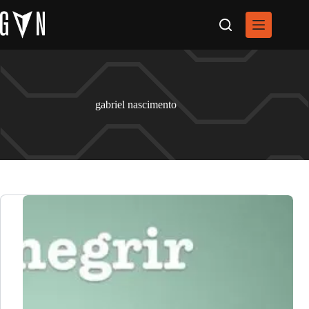
Pular
para
o
conteúdo
gabriel nascimento