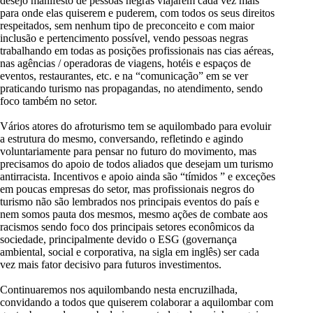
desejo manifesto de pessoas negras viajarem cada vez mais
para onde elas quiserem e puderem, com todos os seus direitos
respeitados, sem nenhum tipo de preconceito e com maior
inclusão e pertencimento possível, vendo pessoas negras
trabalhando em todas as posições profissionais nas cias aéreas,
nas agências / operadoras de viagens, hotéis e espaços de
eventos, restaurantes, etc. e na “comunicação” em se ver
praticando turismo nas propagandas, no atendimento, sendo
foco também no setor.
Vários atores do afroturismo tem se aquilombado para evoluir
a estrutura do mesmo, conversando, refletindo e agindo
voluntariamente para pensar no futuro do movimento, mas
precisamos do apoio de todos aliados que desejam um turismo
antirracista. Incentivos e apoio ainda são “tímidos ” e exceções
em poucas empresas do setor, mas profissionais negros do
turismo não são lembrados nos principais eventos do país e
nem somos pauta dos mesmos, mesmo ações de combate aos
racismos sendo foco dos principais setores econômicos da
sociedade, principalmente devido o ESG (governança
ambiental, social e corporativa, na sigla em inglês) ser cada
vez mais fator decisivo para futuros investimentos.
Continuaremos nos aquilombando nesta encruzilhada,
convidando a todos que quiserem colaborar a aquilombar com