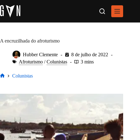
Pular
para
o
conteúdo
A encruzilhada do afroturismo
Hubber Clemente
8 de julho de 2022
Afroturismo
/
Colunistas
3 mins
Colunistas
Home