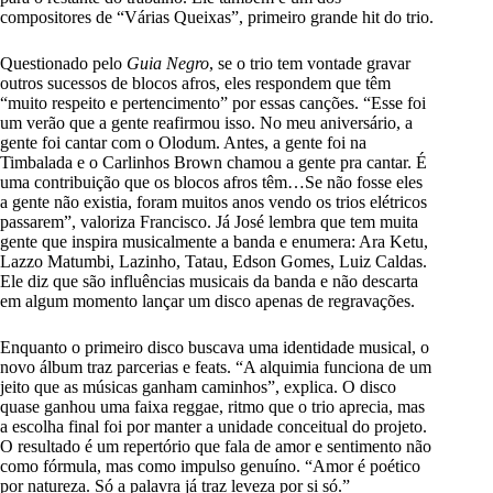
compositores de “Várias Queixas”, primeiro grande hit do trio.
Questionado pelo
Guia Negro
, se o trio tem vontade gravar
outros sucessos de blocos afros, eles respondem que têm
“muito respeito e pertencimento” por essas canções. “Esse foi
um verão que a gente reafirmou isso. No meu aniversário, a
gente foi cantar com o Olodum. Antes, a gente foi na
Timbalada e o Carlinhos Brown chamou a gente pra cantar. É
uma contribuição que os blocos afros têm…Se não fosse eles
a gente não existia, foram muitos anos vendo os trios elétricos
passarem”, valoriza Francisco. Já José lembra que tem muita
gente que inspira musicalmente a banda e enumera: Ara Ketu,
Lazzo Matumbi, Lazinho, Tatau, Edson Gomes, Luiz Caldas.
Ele diz que são influências musicais da banda e não descarta
em algum momento lançar um disco apenas de regravações.
Enquanto o primeiro disco buscava uma identidade musical, o
novo álbum traz parcerias e feats. “A alquimia funciona de um
jeito que as músicas ganham caminhos”, explica. O disco
quase ganhou uma faixa reggae, ritmo que o trio aprecia, mas
a escolha final foi por manter a unidade conceitual do projeto.
O resultado é um repertório que fala de amor e sentimento não
como fórmula, mas como impulso genuíno. “Amor é poético
por natureza. Só a palavra já traz leveza por si só.”