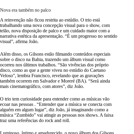
Nova era também no palco
A reinvenção não ficou restrita ao estúdio. O trio está
trabalhando uma nova concepção visual para o show, com
telão, nova disposição de palco e um cuidado maior com a
narrativa estética da apresentação. “É um progresso no sentido
visual”, afirma João.
Além disso, os Gilsons estão filmando conteúdos especiais
sobre o disco na Bahia, trazendo um álbum visual como
ocorreu nos últimos trabalhos. “São vivências dos próprio
disco, como as que a gente viveu no estúdio do Caetano
Veloso”, lembra Francisco, revelando que as gravações
também ocorrem em Salvador e Moreré (BA). “Será ainda
mais cinematográfico, com atores”, diz João.
O trio tem curiosidade para entender como as músicas vão
ecoar nas pessoas . “Entender que a música se conecta com
alguém em algum lugar”, diz João, já imaginando como a
música “Zumbido” vai atingir as pessoas nos shows. A faixa
traz uma referências do rock and roll.
Luminoso, íntimo e amadurecido, o novo álbum dos Gilsons