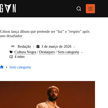
Pular
para
o
conteúdo
Gilson lança álbum que pretende ser “luz” e “respiro” após
ano desafiador
Redação
3 de março de 2026
Cultura Negra
/
Destaques
/
Sem categoria
4 mins
Sem categoria
Home