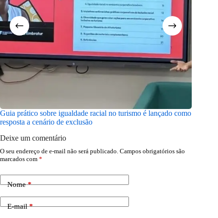
Guia prático sobre igualdade racial no turismo é lançado como
Turismo 
resposta a cenário de exclusão
guiar as
Deixe um comentário
O seu endereço de e-mail não será publicado.
Campos obrigatórios são
marcados com
*
Nome
*
E-mail
*