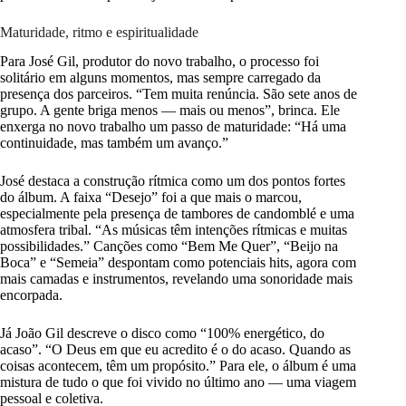
Maturidade, ritmo e espiritualidade
Para José Gil, produtor do novo trabalho, o processo foi
solitário em alguns momentos, mas sempre carregado da
presença dos parceiros. “Tem muita renúncia. São sete anos de
grupo. A gente briga menos — mais ou menos”, brinca. Ele
enxerga no novo trabalho um passo de maturidade: “Há uma
continuidade, mas também um avanço.”
José destaca a construção rítmica como um dos pontos fortes
do álbum. A faixa “Desejo” foi a que mais o marcou,
especialmente pela presença de tambores de candomblé e uma
atmosfera tribal. “As músicas têm intenções rítmicas e muitas
possibilidades.” Canções como “Bem Me Quer”, “Beijo na
Boca” e “Semeia” despontam como potenciais hits, agora com
mais camadas e instrumentos, revelando uma sonoridade mais
encorpada.
Já João Gil descreve o disco como “100% energético, do
acaso”. “O Deus em que eu acredito é o do acaso. Quando as
coisas acontecem, têm um propósito.” Para ele, o álbum é uma
mistura de tudo o que foi vivido no último ano — uma viagem
pessoal e coletiva.