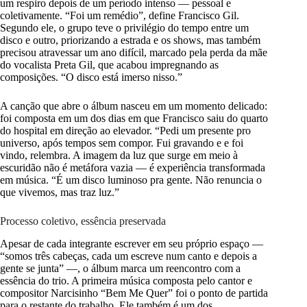
um respiro depois de um período intenso — pessoal e
coletivamente. “Foi um remédio”, define Francisco Gil.
Segundo ele, o grupo teve o privilégio do tempo entre um
disco e outro, priorizando a estrada e os shows, mas também
precisou atravessar um ano difícil, marcado pela perda da mãe
do vocalista Preta Gil, que acabou impregnando as
composições. “O disco está imerso nisso.”
A canção que abre o álbum nasceu em um momento delicado:
foi composta em um dos dias em que Francisco saiu do quarto
do hospital em direção ao elevador. “Pedi um presente pro
universo, após tempos sem compor. Fui gravando e e foi
vindo, relembra. A imagem da luz que surge em meio à
escuridão não é metáfora vazia — é experiência transformada
em música. “É um disco luminoso pra gente. Não renuncia o
que vivemos, mas traz luz.”
Processo coletivo, essência preservada
Apesar de cada integrante escrever em seu próprio espaço —
“somos três cabeças, cada um escreve num canto e depois a
gente se junta” —, o álbum marca um reencontro com a
essência do trio. A primeira música composta pelo cantor e
compositor Narcisinho “Bem Me Quer” foi o ponto de partida
para o restante do trabalho. Ele também é um dos