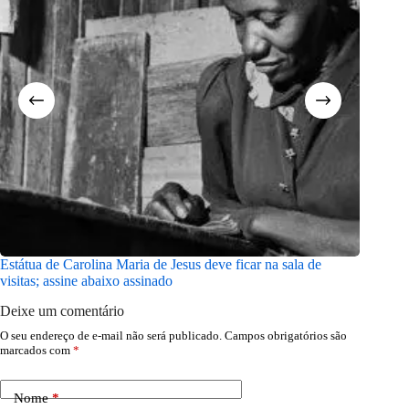
Estátua de Carolina Maria de Jesus deve ficar na sala de
Luta Que
visitas; assine abaixo assinado
aniversá
Deixe um comentário
O seu endereço de e-mail não será publicado.
Campos obrigatórios são
marcados com
*
Nome
*