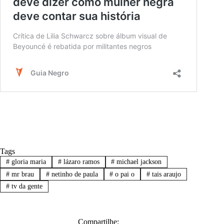
Tags
#
gloria maria
#
lázaro ramos
#
michael jackson
#
mr brau
#
netinho de paula
#
o pai o
#
tais araujo
#
tv da gente
Compartilhe: