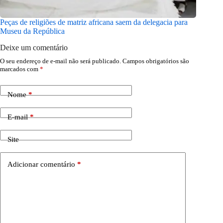
Peças de religiões de matriz africana saem da delegacia para
Encontro
Museu da República
pautas p
Deixe um comentário
O seu endereço de e-mail não será publicado.
Campos obrigatórios são
marcados com
*
Nome
*
E-mail
*
Site
Adicionar comentário
*