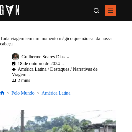
Pular
para
o
conteúdo
Toda viagem tem um momento mágico que não sai da nossa
cabeça
Guilherme Soares Dias
18 de outubro de 2024
América Latina
/
Destaques
/
Narrativas de
Viagem
2 mins
Pelo Mundo
América Latina
Home