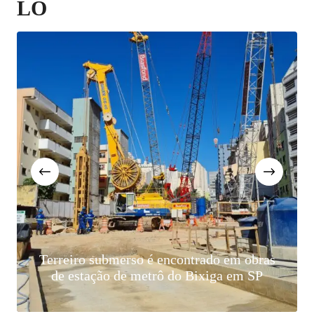
LO
Ayrson Herá
iro submerso é encontrado em obras
que traz olh
estação de metrô do Bixiga em SP