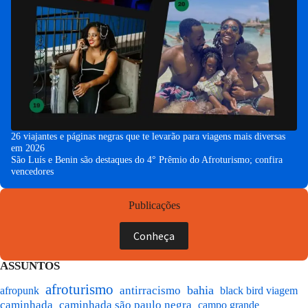
26 viajantes e páginas negras que te levarão para viagens mais diversas
em 2026
São Luís e Benin são destaques do 4° Prêmio do Afroturismo; confira
vencedores
Publicações
Conheça
ASSUNTOS
afroturismo
bahia
antirracismo
black bird viagem
afropunk
caminhada
caminhada são paulo negra
campo grande