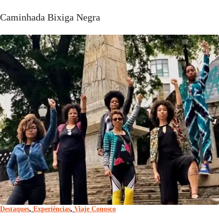
Caminhada Bixiga Negra
Destaques
,
Experiências
,
Viaje Conosco