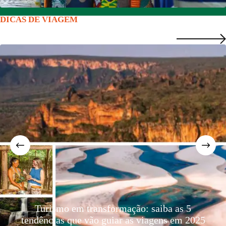
DICAS DE VIAGEM
Delegação brasileira
sformação: saiba as 5
Fashion Week e marca
guiar as viagens em 2025
do intercâmbio cr