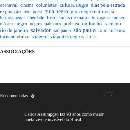
cultura negra
carnaval
colunistas
dias pela estrada
cinema
guia negro
exposição
guia negro entrevista
feira preta
livro
lucas de matos
museu
historia negra
liberdade
luiz gama
podcast
racismo
negro
negros
quilombo
música
palmares
salvador
são paulo
rio de janeiro
turismo
sao paulo
tour
viagem
turismo etnico
viajantes negros
áfrica
ASSOCIAÇÕES
Recomendadas
Carlos Assumpção faz 93 anos como maior
poeta vivo e invisível do Brasil