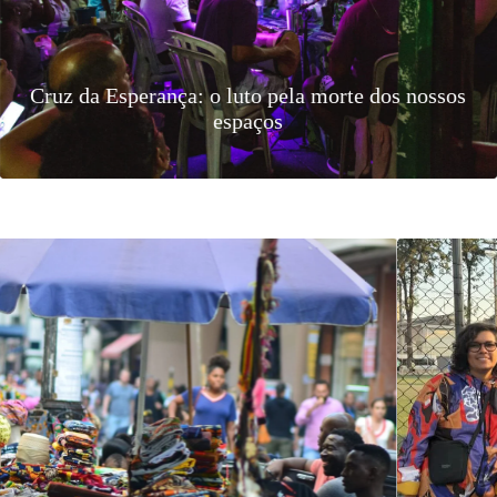
Quilombo das Mangueiras, na Ilha do Marajó,
mostra que comunidade é protagonista no
turismo