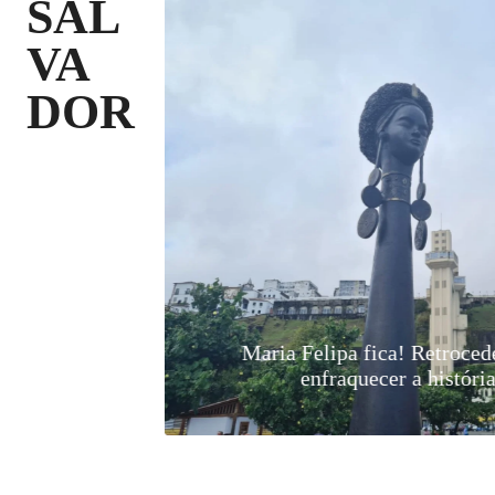
SAL
VA
DOR
s Saberes mostra histórias com
 memória é
o para estudantes da rede pública de
Decade Tour 2026 celebra 12 ano
Ayrson Herá
ahia
SP
anos da YOLO Love Party e
inte