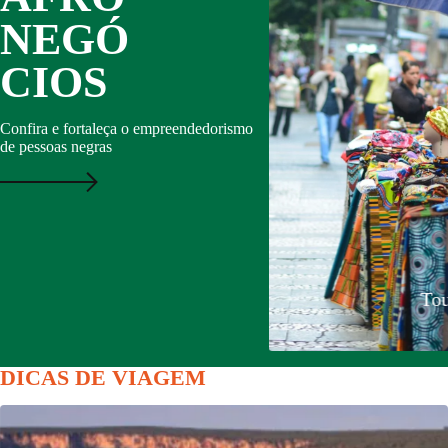
AFRO
NEGÓ
CIOS
Confira e fortaleça o empreendedorismo
de pessoas negras
Rede de Engenha
ro – São Paulo
foco em
DICAS DE VIAGEM