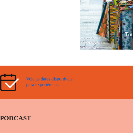
Caminhos Raci
fro – São Paulo
Ca
Veja as datas disponíveis
para experiências
PODCAST