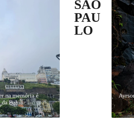
SÃO
PAU
LO
s da Africanize e 10
clito estreia exposição em SP que traz olho
Zumví lança exposição onl
Cami
m turnê nacional
rno em fotos, aquarelas e esculturas
criação e difusão