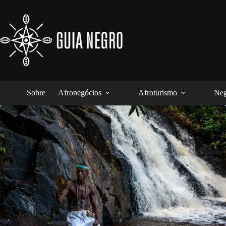
Pular
para
o
conteúdo
Sobre
Afronegócios
Afroturismo
Neg