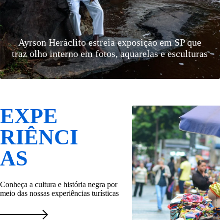
Cruz da Esperança: o luto pela morte dos nossos
espaços
EXPE
RIÊNCI
AS
Conheça a cultura e história negra por
meio das nossas experiências turísticas