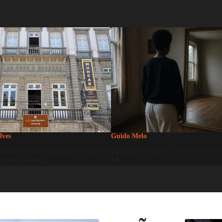
Guido Melo
Apagamento por IA e o viés em Imagens d
exposição Território
IA
ca