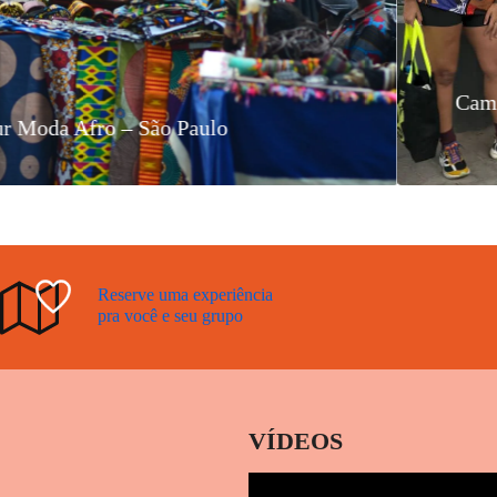
onais leva fãs para imersão no Centro,
pão Redondo e Vila Mazzei
Cami
Reserve uma experiência
pra você e seu grupo
VÍDEOS