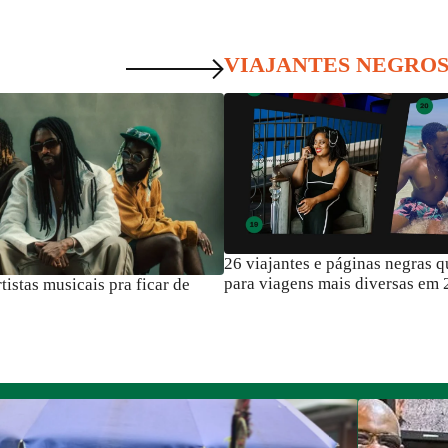
VIAJANTES NEGRO
26 viajantes e páginas negras que te
para viagens mais diversas em 2026
s musicais pra ficar de
15 africanos que vivem em SP que v
te de publicitária comove e
conhecer
gros brasileiros